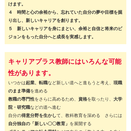
けます。
４ 時間と心の余裕から、忘れていた自分の夢や目標を掘
り出し、新しいキャリアを創ります。
５ 新しいキャリアを身にまとい、余裕と自信と将来のビ
ジョンをもった自分へと成長を実感します。
キャリアプラス教師にはいろんな可能
性があります。
いつかは
起業、転職
など新しい道へと進もうと考え、
現職
のまま準備
を進める
教職の専門性
をさらに高めるため、
資格
を取ったり、
大学
院・研究職
などの道へ進む
自分の
得意分野を生かし
て、教科教育を深める さらには
自分独自の「新しい〇〇教育」
を展開する