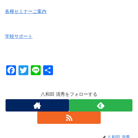
各種セミナーご案内
学校サポート
F
T
Li
共
a
wi
n
有
c
tt
e
八和田 清秀をフォローする
e
er
b
o
o
八和田 清秀