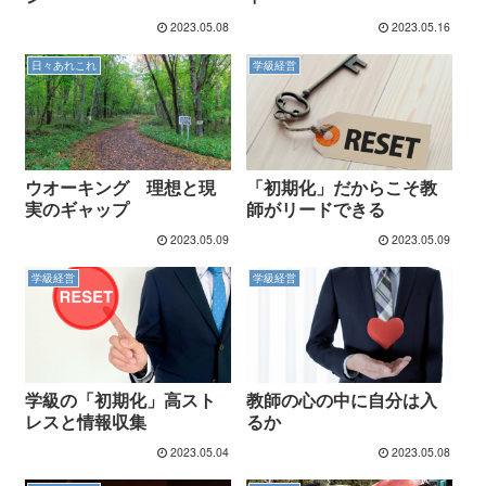
2023.05.08
2023.05.16
日々あれこれ
学級経営
ウオーキング 理想と現
「初期化」だからこそ教
実のギャップ
師がリードできる
2023.05.09
2023.05.09
学級経営
学級経営
学級の「初期化」高スト
教師の心の中に自分は入
レスと情報収集
るか
2023.05.04
2023.05.08