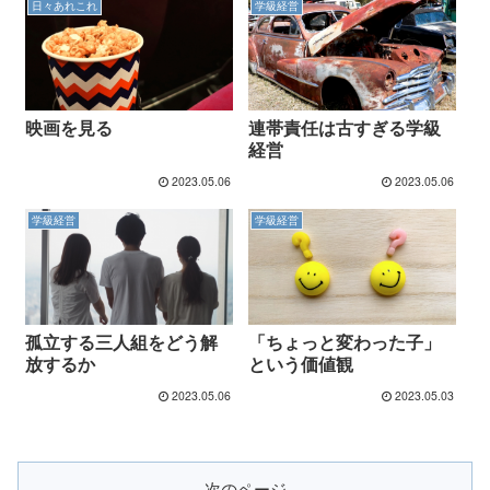
日々あれこれ
学級経営
映画を見る
連帯責任は古すぎる学級
経営
2023.05.06
2023.05.06
学級経営
学級経営
孤立する三人組をどう解
「ちょっと変わった子」
放するか
という価値観
2023.05.06
2023.05.03
次のページ