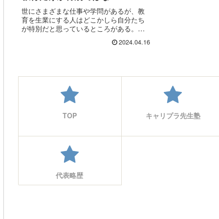
世にさまざまな仕事や学問があるが、教
育を生業にする人はどこかしら自分たち
が特別だと思っているところがある。自
分もそうだった時がある。 「教育は生
2024.04.16
身の人間を扱うから、実験はできない。
一般化もできない。」と思っている人が
多い。 しかし、結局のと...
TOP
キャリプラ先生塾
代表略歴