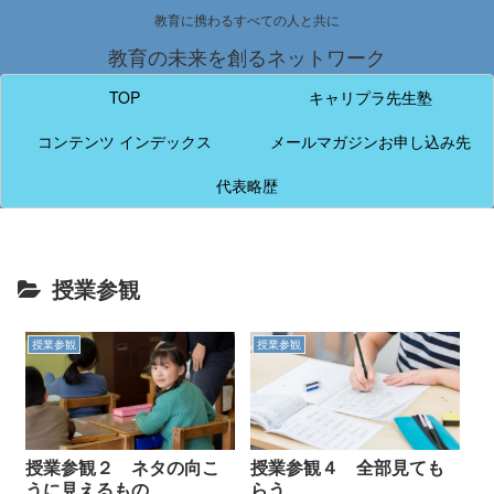
教育に携わるすべての人と共に
教育の未来を創るネットワーク
TOP
キャリプラ先生塾
コンテンツ インデックス
メールマガジンお申し込み先
代表略歴
授業参観
授業参観
授業参観
授業参観２ ネタの向こ
授業参観４ 全部見ても
うに見えるもの
らう