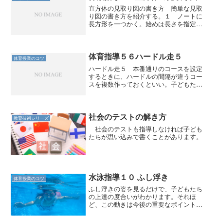
直方体の見取り図の書き方 簡単な見取
り図の書き方を紹介する。１ ノートに
長方形を一つかく。始めは長さを指定し
た方がいい。 縦３cmで横４cm程度が
書きやすい。２ １個目とは少し斜めに
ずらして、全く同じ大きさのものを書
く。３ 頂点同士を定規で...
体育指導５６ハードル走５
体育授業のコツ
ハードル走５ 本番通りのコースを設定
するときに、ハードルの間隔が違うコー
スを複数作っておくといい。子どもたち
は、試しながら自分に合うコースを選
ぶ。その人数の差によってコースの数も
調整していく。 ハードル走は走る運動
なので、先にも述べたように...
社会のテストの解き方
教育技術シリーズ
社会のテストも指導しなければ子ども
たちが思い込みで書くことがあります。
水泳指導１０ ふし浮き
体育授業のコツ
ふし浮きの姿を見るだけで、子どもたち
の上達の度合いがわかります。それほ
ど、この動きは今後の重要なポイントで
す。