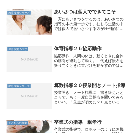
ーズに進むはずである。 だから４月の
段階から、なるべく早く実態を把握し、
こまめに子どもたちに対応...
あいさつは個人でできてこそ
教育技術シリーズ
一斉にあいさつをするのは、あいさつの
指導の本の第一歩です。むしろ生活の中
では個人であいさつする方が圧倒的に多
いのです。
体育指導２５協応動作
体育授業のコツ
協応動作 人間の体は、動くときに全体
の筋肉が連動して動く。 例えば後ろを
振り向くときに首だけを動かすのではな
く、肩から腰までを動かしている。ぎっ
くり腰になると、こんなところも実は動
かしていたのかと実感する。 そうした
何気ない動作だけでなく、...
算数指導２０授業開きノート指導
教育技術シリーズ
授業開き ノート指導２ 書き終えたと
ころで、もう一度自己採点を聞いてみる
といい。「先生が初めに２０点といった
意味が分かるでしょう？つまりそれだけ
君たちがあっという間に成長したという
ことです。」 解説を加えておく。「人
間は自分で書きながら、書...
卒業式の指導 親孝行
子どもへの言葉
卒業式の指導で、ロボットのように無機