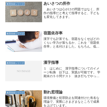
あいさつの所作
教育技術シリーズ
あいさつは心がけの問題ではなく、所
作の指導だと考えて指導すると、子ども
も変化してきます。
宿題依存率
教育技術シリーズ
漢字でも計算でも、宿題をなくせばどの
くらい学力が落ちるか、これを「宿題依
存率」と名付けました。もちろん、低い
方がいいです。
漢字指導
教育技術シリーズ
１ はじめに 漢字指導についてのイメ
ージ転換 以下は、実践が可能です。 学
期末の５０問テスト 抜き打ちでやって
も平均点は９０点を超える。 漢字練習帳
の宿題は不要。 日頃の１０問テストは９
割が満点。 漢字は日常的に使いこなせて
こそ意味がある。...
割れ窓理論
教育技術シリーズ
環境整備と犯罪防止を関連付けた有名な
理論で、実際にさまざまなところで成果
を上げています。