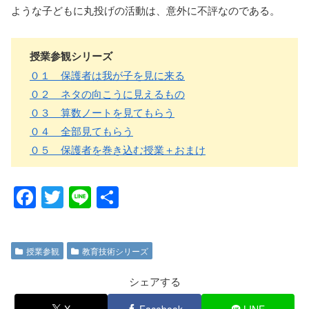
ような子どもに丸投げの活動は、意外に不評なのである。
授業参観シリーズ
０１ 保護者は我が子を見に来る
０２ ネタの向こうに見えるもの
０３ 算数ノートを見てもらう
０４ 全部見てもらう
０５ 保護者を巻き込む授業＋おまけ
F
T
Li
共
a
wi
n
有
c
tt
e
授業参観
教育技術シリーズ
e
er
b
シェアする
o
X
Facebook
LINE