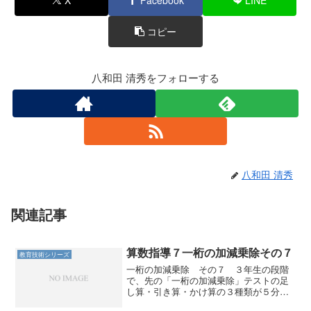
o
コピー
k
八和田 清秀をフォローする
八和田 清秀
関連記事
算数指導７一桁の加減乗除その７
教育技術シリーズ
一桁の加減乗除 その７ ３年生の段階
で、先の「一桁の加減乗除」テストの足
し算・引き算・かけ算の３種類が５分で
満点が取れていると、筆算の学習はスム