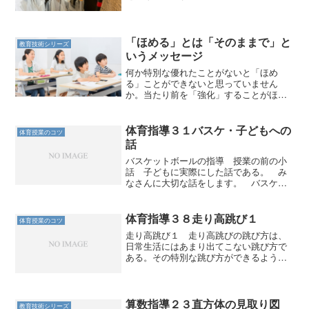
「ほめる」とは「そのままで」と
教育技術シリーズ
いうメッセージ
何か特別な優れたことがないと「ほめ
る」ことができないと思っていません
か。当たり前を「強化」することがほめ
ることなのです。
体育指導３１バスケ・子どもへの
体育授業のコツ
話
バスケットボールの指導 授業の前の小
話 子どもに実際にした話である。 み
なさんに大切な話をします。 バスケッ
トボールは、シュートを打たないと得点
がはいりません。（子どもは笑い出す。
当たり前やん、と。） 得点が入らない
体育指導３８走り高跳び１
体育授業のコツ
と絶対に勝ちません。どれ...
走り高跳び１ 走り高跳びの跳び方は、
日常生活にはあまり出てこない跳び方で
ある。その特別な跳び方ができるように
なることが技能面での習得になる。 中
学や高校になれば背面跳びのような跳び
方になっていくのだろうが、小学校では
「はさび跳び」だけができ...
算数指導２３直方体の見取り図
教育技術シリーズ