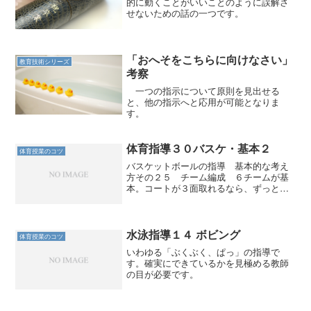
的に動くことがいいことのように誤解さ
せないための話の一つです。
「おへそをこちらに向けなさい」
教育技術シリーズ
考察
一つの指示について原則を見出せる
と、他の指示へと応用が可能となりま
す。
体育指導３０バスケ・基本２
体育授業のコツ
バスケットボールの指導 基本的な考え
方その２５ チーム編成 ６チームが基
本。コートが３面取れるなら、ずっと試
合ができる。 ６チームなら、学級の児
童数３６名までなら１チーム６人。 こ
れで前半３名、後半３名が出る。 コー
トが２面しかない場合は、...
水泳指導１４ ボビング
体育授業のコツ
いわゆる「ぶくぶく、ぱっ」の指導で
す。確実にできているかを見極める教師
の目が必要です。