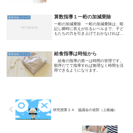
算数指導１一桁の加減乗除
教育技術シリーズ
一桁の加減乗除 一桁の加減乗除は、暗
記し瞬時に答えが出るレベルまで、子ど
もたちの力を引き上げておかなければな
らない。 ここでいう「一桁の加減乗
除」とは、 以上の５種類を指す。穴あ
き九九については、私の経験上、子ども
たちに必要と考えてセットの...
給食指導は時短から
教育技術シリーズ
給食の指導の第一は時間の管理です。
順序だてて指導すれば無理なく時間を活
用できるようになります。
研究授業２４ 協議会の攻防（上級編）