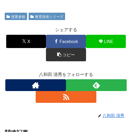
a
wi
n
有
c
tt
e
授業参観
教育技術シリーズ
e
er
b
シェアする
o
X
Facebook
LINE
o
コピー
k
八和田 清秀をフォローする
八和田 清秀