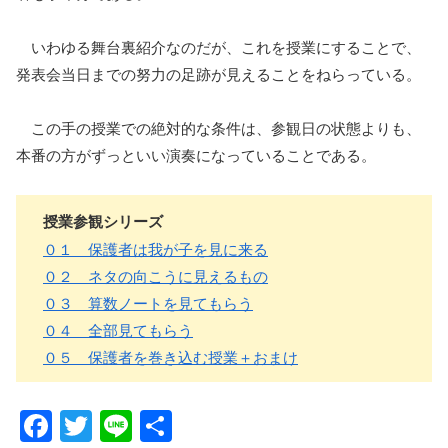
いわゆる舞台裏紹介なのだが、これを授業にすることで、
発表会当日までの努力の足跡が見えることをねらっている。
この手の授業での絶対的な条件は、参観日の状態よりも、
本番の方がずっといい演奏になっていることである。
授業参観シリーズ
０１ 保護者は我が子を見に来る
０２ ネタの向こうに見えるもの
０３ 算数ノートを見てもらう
０４ 全部見てもらう
０５ 保護者を巻き込む授業＋おまけ
F
T
Li
共