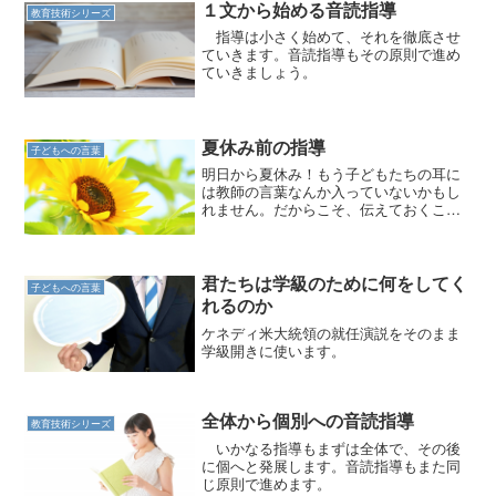
１文から始める音読指導
教育技術シリーズ
指導は小さく始めて、それを徹底させ
ていきます。音読指導もその原則で進め
ていきましょう。
夏休み前の指導
子どもへの言葉
明日から夏休み！もう子どもたちの耳に
は教師の言葉なんか入っていないかもし
れません。だからこそ、伝えておくこと
を厳選しましょう。
君たちは学級のために何をしてく
子どもへの言葉
れるのか
ケネディ米大統領の就任演説をそのまま
学級開きに使います。
全体から個別への音読指導
教育技術シリーズ
いかなる指導もまずは全体で、その後
に個へと発展します。音読指導もまた同
じ原則で進めます。