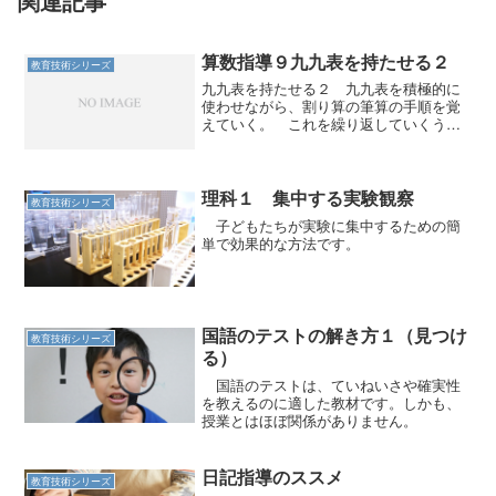
関連記事
算数指導９九九表を持たせる２
教育技術シリーズ
九九表を持たせる２ 九九表を積極的に
使わせながら、割り算の筆算の手順を覚
えていく。 これを繰り返していくうち
に、いつのまにか九九の方もできるよう
になって来るのである。先に述べた「他
の技術との併用」をしていくうちに、
個々の単独の技術も習得して...
理科１ 集中する実験観察
教育技術シリーズ
子どもたちが実験に集中するための簡
単で効果的な方法です。
国語のテストの解き方１（見つけ
教育技術シリーズ
る）
国語のテストは、ていねいさや確実性
を教えるのに適した教材です。しかも、
授業とはほぼ関係がありません。
日記指導のススメ
教育技術シリーズ