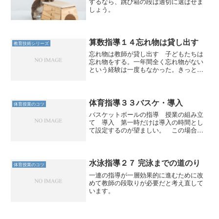
するなら、跳び箱の段は適切に選ばせま
しょう。
算数指導１４忘れ物は貸し出す
教育技術シリーズ
忘れ物は教師が貸し出す 子どもたちは
忘れ物をする。一年間全く忘れ物がない
という経験は一度もなかった。きっとほ
とんどの学級でそうだろう。 忘れ物が
あることを前提で対応するべきである。
場合によっては、子どもには意識があっ
て再三親に頼んでいるが、...
体育指導３３バスケ・導入
体育授業のコツ
バスケットボールの指導 授業の組み立
て 導入 第一時だけは導入の時間とし
て設定するのが望ましい。 この場合、
チーム編成やルール決めをするのに教室
で話すことを第１時と設定する場合もあ
るが、それは学校の実態に合わせて調整
すればいい。 運動場に出...
水泳指導２７ 完泳までの道のり
体育授業のコツ
一連の指導が一層効果的に進むために改
めて教師の段取りが必要だと考え直して
います。