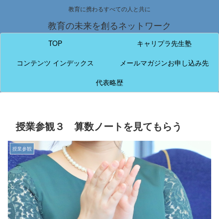
教育に携わるすべての人と共に
教育の未来を創るネットワーク
TOP
キャリプラ先生塾
コンテンツ インデックス
メールマガジンお申し込み先
代表略歴
授業参観３ 算数ノートを見てもらう
授業参観