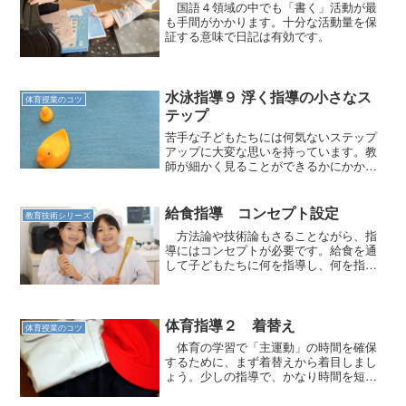
国語４領域の中でも「書く」活動が最
も手間がかかります。十分な活動量を保
証する意味で日記は有効です。
水泳指導９ 浮く指導の小さなス
体育授業のコツ
テップ
苦手な子どもたちには何気ないステップ
アップに大変な思いを持っています。教
師が細かく見ることができるかにかかっ
てきます。
給食指導 コンセプト設定
教育技術シリーズ
方法論や技術論もさることながら、指
導にはコンセプトが必要です。給食を通
して子どもたちに何を指導し、何を指導
しませんか。
体育指導２ 着替え
体育授業のコツ
体育の学習で「主運動」の時間を確保
するために、まず着替えから着目しまし
ょう。少しの指導で、かなり時間を短縮
できます。