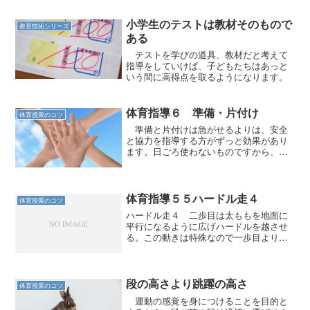
小学生のテストは教材そのもので
教育技術シリーズ
ある
テストを学びの道具、教材だと考えて
指導をしていけば、子どもたちはあっと
いう間に高得点を取るようになります。
体育指導６ 準備・片付け
体育授業のコツ
準備と片付けは急がせるよりは、安全
と協力を指導する方がずっと効果があり
ます。日ごろ使わないものですから、指
導を入れましょう。
体育指導５５ハードル走４
体育授業のコツ
ハードル走４ 二歩目は太ももを地面に
平行になるように広げハードルを越させ
る。この動きは特殊なので一歩目よりも
練習が必要であろう。 二歩目を普通の
向きのまま通りぬかせようと思うとどう
しても「跳ぶ」ことになる。跳ばずにま
たぎこすためには、足を広...
段の高さより跳躍の高さ
体育授業のコツ
運動の感覚を身につけることを目的と