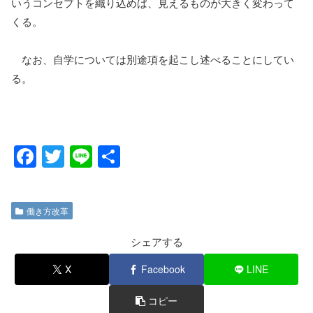
いうコンセプトを織り込めば、見えるものが大きく変わって
くる。
なお、自学については別途項を起こし述べることにしてい
る。
F
T
Li
共
a
wi
n
有
c
tt
e
働き方改革
e
er
b
シェアする
o
X
Facebook
LINE
o
コピー
k