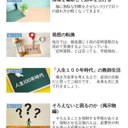
働き方改革
脳に無駄な判断をさせないだけで日々
の疲れ方が軽くなってきます。
発想の転換
働き方改革
地元では、最低週に１回の定時退勤日を
決めて実施するようになっている。
「定時退勤」とは言っても、学校独自で
決めた時刻でいいので、勤務終了は１７
時でも一斉退勤は１８時までに完了する
ことなどと、ローカルルールを決めてい
た。 しかし、この週１回の...
「人生１００年時代」の教師生活
働き方改革
働き方改革を考える上で、必須の文献
だと思ってご紹介です。 未来を共に見
て行きましょう。
そろえないと困るのか（掲示物
働き方改革
編）
そろえることを強制する学校がありま
す。強制させる立場の人は、必要性や利
点を述べる必要があります。