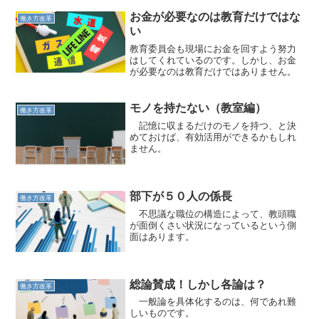
お金が必要なのは教育だけではな
働き方改革
い
教育委員会も現場にお金を回すよう努力
はしてくれているのです。しかし、お金
が必要なのは教育だけではありません。
モノを持たない（教室編）
働き方改革
記憶に収まるだけのモノを持つ、と決
めておけば、有効活用ができるかもしれ
ません。
部下が５０人の係長
働き方改革
不思議な職位の構造によって、教頭職
が面倒くさい状況になっているという側
面はあります。
総論賛成！しかし各論は？
働き方改革
一般論を具体化するのは、何であれ難
しいものです。