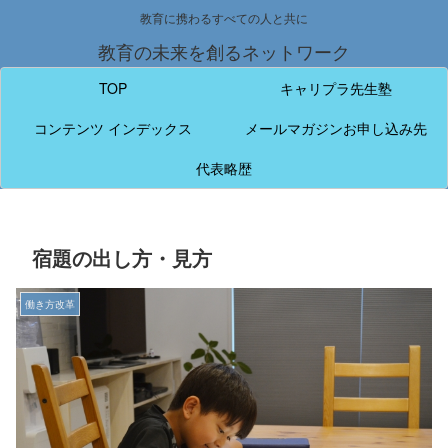
教育に携わるすべての人と共に
教育の未来を創るネットワーク
TOP
キャリプラ先生塾
コンテンツ インデックス
メールマガジンお申し込み先
代表略歴
宿題の出し方・見方
働き方改革