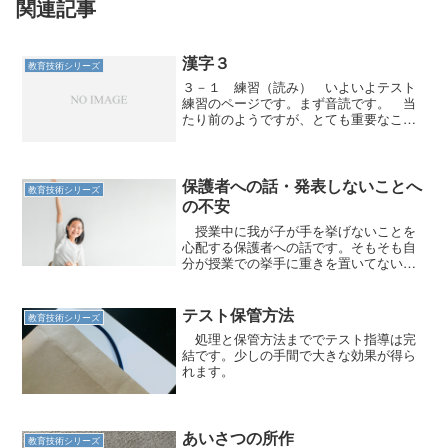
関連記事
漢字３
教育技術シリーズ
３－１ 練習（読み） いよいよテスト
練習のページです。まず音読です。 当
たり前のようですが、とても重要なこと
があります。 読めない漢字は、絶対に書
けません。読めることは、書くための大
前提です。 そこで読みの練習をしま
す。 ①教師の後につい...
保護者への話・発表しないことへ
教育技術シリーズ
の不安
授業中に我が子が手を挙げないことを
心配する保護者への話です。そもそも自
分が授業での挙手に重きを置いてないの
ですが。
テスト保管方法
教育技術シリーズ
処理と保管方法まででテスト指導は完
結です。少しの手間で大きな効果が得ら
れます。
あいさつの所作
教育技術シリーズ