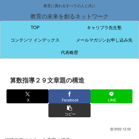
教育に携わるすべての人と共に
教育の未来を創るネットワーク
TOP
キャリプラ先生塾
コンテンツ インデックス
メールマガジンお申し込み先
代表略歴
算数指導２９文章題の構造
X
Facebook
LINE
コピー
2022.12.02