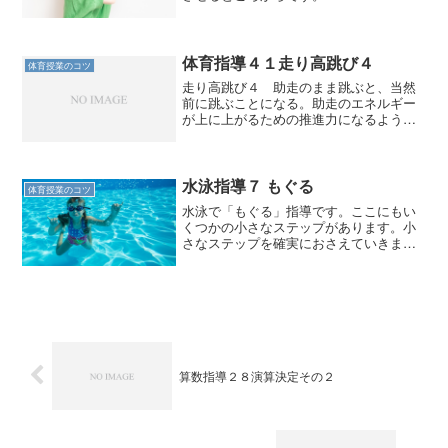
体育指導４１走り高跳び４
体育授業のコツ
走り高跳び４ 助走のまま跳ぶと、当然
前に跳ぶことになる。助走のエネルギー
が上に上がるための推進力になるように
切り替えなくてはいけない。それが膝を
体に引き付ける動作である。 跳躍した
瞬間に上に体を上げるつもりで、膝を引
き付ける。この感覚を体感...
水泳指導７ もぐる
体育授業のコツ
水泳で「もぐる」指導です。ここにもい
くつかの小さなステップがあります。小
さなステップを確実におさえていきまし
ょう。
算数指導２８演算決定その２