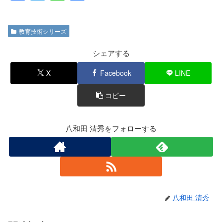
a
wi
n
有
c
tt
e
教育技術シリーズ
e
er
b
シェアする
o
X
Facebook
LINE
o
コピー
k
八和田 清秀をフォローする
八和田 清秀