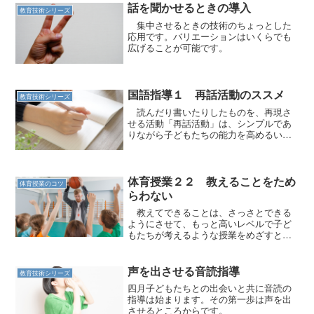
る。（２）教師の教材研究に...
話を聞かせるときの導入
教育技術シリーズ
集中させるときの技術のちょっとした
応用です。バリエーションはいくらでも
広げることが可能です。
国語指導１ 再話活動のススメ
教育技術シリーズ
読んだり書いたりしたものを、再現さ
せる活動「再話活動」は、シンプルであ
りながら子どもたちの能力を高めるいい
方法です。
体育授業２２ 教えることをため
体育授業のコツ
らわない
教えてできることは、さっさとできる
ようにさせて、もっと高いレベルで子ど
もたちが考えるような授業をめざすとい
いなと思っています。
声を出させる音読指導
教育技術シリーズ
四月子どもたちとの出会いと共に音読の
指導は始まります。その第一歩は声を出
させるところからです。