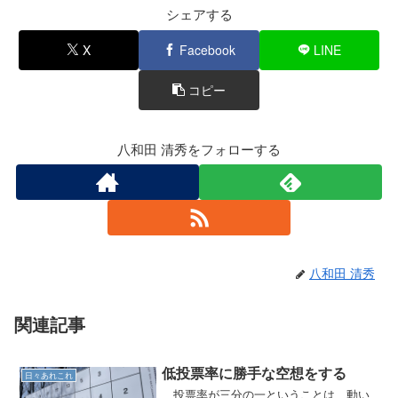
b
シェアする
o
X
Facebook
LINE
o
コピー
k
八和田 清秀をフォローする
八和田 清秀
関連記事
低投票率に勝手な空想をする
日々あれこれ
投票率が三分の一ということは、動い