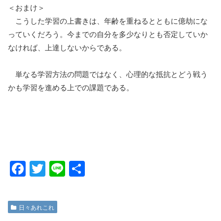
＜おまけ＞
こうした学習の上書きは、年齢を重ねるとともに億劫にな
っていくだろう。今までの自分を多少なりとも否定していか
なければ、上達しないからである。
単なる学習方法の問題ではなく、心理的な抵抗とどう戦う
かも学習を進める上での課題である。
F
T
Li
共
a
wi
n
有
c
tt
e
日々あれこれ
e
er