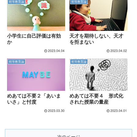
初等教育論
初等教育論
小学生に自己評価は有効
天才を期待しない、天才
か
を拒まない
2023.04.04
2023.04.02
初等教育論
初等教育論
めあては不要２「あいま
めあては不要４ 形式化
いさ」と忖度
された授業の量産
2023.03.30
2023.04.01
次のページ