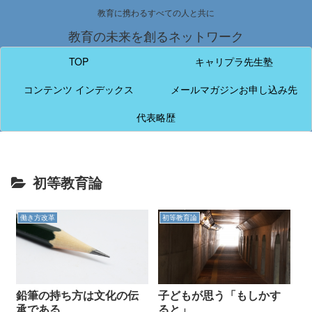
教育に携わるすべての人と共に
教育の未来を創るネットワーク
TOP
キャリプラ先生塾
コンテンツ インデックス
メールマガジンお申し込み先
代表略歴
初等教育論
働き方改革
初等教育論
鉛筆の持ち方は文化の伝
子どもが思う「もしかす
承である
ると」