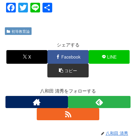
F
T
Li
共
a
wi
n
有
c
tt
e
初等教育論
e
er
b
シェアする
o
X
Facebook
LINE
o
コピー
k
八和田 清秀をフォローする
八和田 清秀