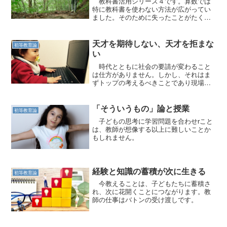
教科書活用シリーズ４です。算数では
特に教科書を使わない方法が広がってい
ました。そのために失ったことがたくさ
んあります。
天才を期待しない、天才を拒まな
初等教育論
い
時代とともに社会の要請が変わること
は仕方がありません。しかし、それはま
ずトップの考えるべきことであり現場の
責任ではありません。
「そういうもの」論と授業
初等教育論
子どもの思考に学習問題を合わせrこと
は、教師が想像する以上に難しいことか
もしれません。
経験と知識の蓄積が次に生きる
初等教育論
今教えることは、子どもたちに蓄積さ
れ、次に花開くことにつながります。教
師の仕事はバトンの受け渡しです。