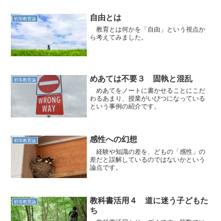
自由とは
初等教育論
教育とは何かを「自由」という視点か
ら考えてみました。
めあては不要３ 固執と混乱
初等教育論
めあてをノートに書かせることにこだ
わるあまり、授業がいびつになっている
という事例の紹介です。
感性への幻想
初等教育論
経験や知識の差を、どもの「感性」の
差だと誤解しているのではないかという
論点です。
教科書活用４ 道に迷う子どもた
初等教育論
ち