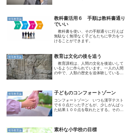
教科書活用６ 手順は教科書通り
初等教育論
でいい
教科書を使い、その手順通りに行えば
無駄なく無理なく子どもたちに学力をつ
けることができます。
教育は文化の後を追う
初等教育論
教育課程は、人間の文化を後追いして
いるように作られています。一人の人間
の中で、人類の歴史を追体験しているよ
うな感じです。
子どものコンフォートゾーン
初等教育論
コンフォートゾーン いつも漢字テスト
で６０点だった子どもが、少しがんばっ
た結果１００点を取れたとする。その子
どももとても喜んでいる。 しかし、喜
んでいるからと言って、次のテストでも
同じように努力をするかと言えば話は全
く別問題である。 教師か...
素朴な小学校の目標
初等教育論