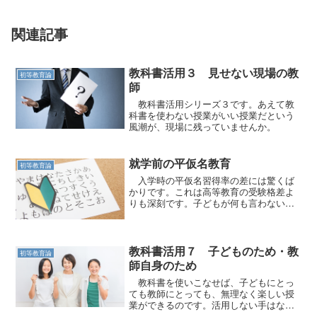
関連記事
教科書活用３ 見せない現場の教
初等教育論
師
教科書活用シリーズ３です。あえて教
科書を使わない授業がいい授業だという
風潮が、現場に残っていませんか。
就学前の平仮名教育
初等教育論
入学時の平仮名習得率の差には驚くば
かりです。これは高等教育の受験格差よ
りも深刻です。子どもが何も言わないだ
けです。
教科書活用７ 子どものため・教
初等教育論
師自身のため
教科書を使いこなせば、子どもにとっ
ても教師にとっても、無理なく楽しい授
業ができるのです。活用しない手はない
です。