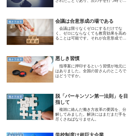
されたことであり、次の手を打つ時で
す。
会議は合意形成の場である
働き方改革
会議は限りなくゼロにするだけでな
く、ゼロにならなくても教育効果を高め
ることは可能です。それが合意形成で
す。
悪しき習慣
働き方改革
指導案に押印するという習慣が地元に
はありました。全国の皆さんのところで
はどうですか。
脱「パーキンソン第一法則」を目
働き方改革
指して
複雑に絡んだ働き方改革の要因を、分
解してみました。解決にはまだまだ手を
尽くさねばなりません。
学校制度は超巨大企業
働き方改革