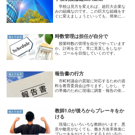
学校は見方を変えれば、超巨大企業な
みの組織なのです。この巨大な組織をす
ぐに変えましょうといっても、簡単には
動きません。
時数管理は担任が自分で
働き方改革
授業時数の管理を自分でやっています
か。計画を立て、常に見直しをしなが
ら、ゴールを目指していくのです。
報告書の行方
働き方改革
市町村議会の質疑に対応するための資
料を教育委員会は作ります。しかし、そ
の準備のために現場に調査・報告の依頼
がくるのです。
教師1.0が後ろからブレーキをか
働き方改革
ける
現場にもいろいろな教師がいます。悪
意や敵意がなくても、働き方改革推進に
ブレーキをかけようとする人がいるので