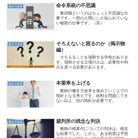
命令系統の不思議
働き方改革
教頭職というのはちょっと不思議な仕
事です。一部の人間にしか知られていな
い秘密の仕事です。（笑）
そろえないと困るのか（掲示物
働き方改革
編）
そろえることを強制する学校がありま
す。強制させる立場の人は、必要性や利
点を述べる必要があります。
本業率を上げる
働き方改革
教師の働き方改革を進めていく上での
指針となる考えです。給料を問題にでき
ない以上、別の指針が必要です。
裁判所の残念な判決
働き方改革
教師の残業代についての判決は、残念
な結果でした。しかし、ある程度は予想