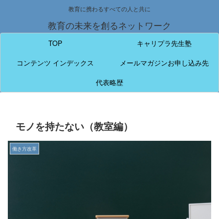
教育に携わるすべての人と共に
教育の未来を創るネットワーク
TOP
キャリプラ先生塾
コンテンツ インデックス
メールマガジンお申し込み先
代表略歴
モノを持たない（教室編）
働き方改革