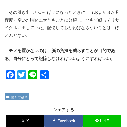
その引き出しがいっぱいになったときに、（およそ３か月
程度）空いた時間に大きさごとに分類し、ひもで縛ってリサ
イクルに出していた。記憶しておかねばならないことは、ほ
とんどない。
モノを置かないのは、脳の負担を減らすことが目的であ
る。自分にとって記憶しなければいいようにすればいい。
F
T
Li
共
a
wi
n
有
c
tt
e
働き方改革
e
er
b
シェアする
o
X
Facebook
LINE