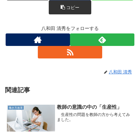
o
コピー
k
八和田 清秀をフォローする
八和田 清秀
関連記事
教師の意識の中の「生産性」
働き方改革
生産性の問題を教師の方から考えてみ
ました。