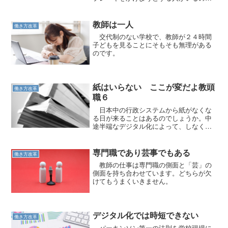
す。
教師は一人
働き方改革
交代制のない学校で、教師が２４時間
子どもを見ることにそもそも無理がある
のです。
紙はいらない ここが変だよ教頭
働き方改革
職６
日本中の行政システムから紙がなくな
る日が来ることはあるのでしょうか。中
途半端なデジタル化によって、しなくて
いい苦労があります。
専門職であり芸事でもある
働き方改革
教師の仕事は専門職の側面と「芸」の
側面を持ち合わせています。どちらが欠
けてもうまくいきません。
デジタル化では時短できない
働き方改革
パーキンソン第一の法則を学校現場に