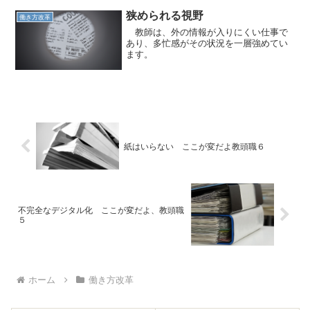
狭められる視野
働き方改革
教師は、外の情報が入りにくい仕事で
あり、多忙感がその状況を一層強めてい
ます。
紙はいらない ここが変だよ教頭職６
不完全なデジタル化 ここが変だよ、教頭職
５
ホーム
働き方改革