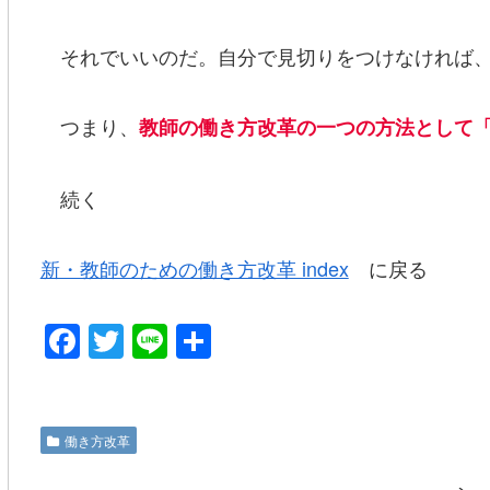
それでいいのだ。自分で見切りをつけなければ、
つまり、
教師の働き方改革の一つの方法として
続く
新・教師のための働き方改革 index
に戻る
F
T
Li
共
a
wi
n
有
c
tt
e
e
er
働き方改革
b