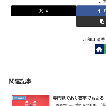
シ
o
o
X
F
k
八和田 清
関連記事
専門職であり芸事でもある
働き方改革
教師の仕事は専門職の側面と「芸