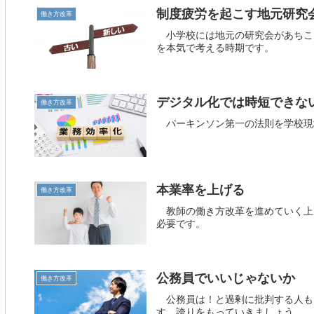
制度疲労を起こす地元研究
働き方改革
小学校には地元の研究会があちこ
を本気で考える時期です。
デジタル化では時短できな
働き方改革
パーキンソン第一の法則を学校現
本業率を上げる
働き方改革
教師の働き方改革を進めていく上
必要です。
公務員でいいじゃないか
働き方改革
公務員は！と過剰に批判する人も
す。誇りをもっていきましょう。