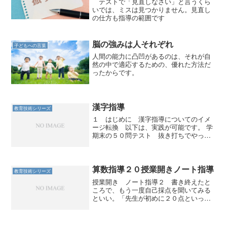
テストで「見直しなさい」と言うくら
いでは、ミスは見つかりません。見直し
の仕方も指導の範囲です
脳の強みは人それぞれ
子どもへの言葉
人間の能力に凸凹があるのは、それが自
然の中で適応するための、優れた方法だ
ったからです。
漢字指導
教育技術シリーズ
１ はじめに 漢字指導についてのイメ
ージ転換 以下は、実践が可能です。 学
期末の５０問テスト 抜き打ちでやって
も平均点は９０点を超える。 漢字練習帳
の宿題は不要。 日頃の１０問テストは９
割が満点。 漢字は日常的に使いこなせて
こそ意味がある。...
算数指導２０授業開きノート指導
教育技術シリーズ
授業開き ノート指導２ 書き終えたと
ころで、もう一度自己採点を聞いてみる
といい。「先生が初めに２０点といった
意味が分かるでしょう？つまりそれだけ
君たちがあっという間に成長したという
ことです。」 解説を加えておく。「人