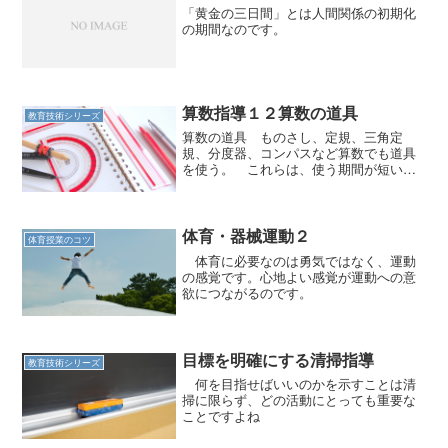
「黄金の三日間」とは人間関係の初期化
の期間なのです。
算数指導１２算数の道具
教育技術シリーズ
算数の道具 ものさし、定規、三角定
規、分度器、コンパスなど算数でも道具
を使う。 これらは、使う期間が短い。
短い時間に使い方を指導し、学習に役立
てるようにしなければならない。 その
ためにも、できるだけいいものを使わせ
るように指導する。 できれ...
体育・器械運動２
体育授業のコツ
体育に必要なのは勇気ではなく、運動
の感覚です。心地よい感覚が運動への意
欲につながるのです。
目標を明確にする清掃指導
教育技術シリーズ
何を目指せばいいのかを示すことは清
掃に限らず、どの活動にとっても重要な
ことですよね