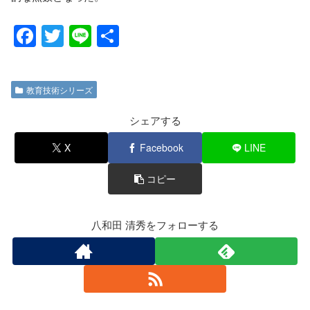
F
T
Li
共
a
wi
n
有
c
tt
e
教育技術シリーズ
e
er
b
シェアする
o
X
Facebook
LINE
o
コピー
k
八和田 清秀をフォローする