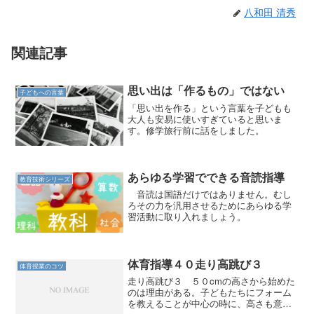
八和田 清秀
関連記事
思い出は「作るもの」ではない
子どもへの言葉
「思い出を作る」という言葉を子どもも
大人も安易に使いすぎていると思いま
す。修学旅行前に話をしました。
あらゆる学習でできる音読指導
教育技術シリーズ
音読は国語だけではありません。むし
ろその力を汎用させるためにあらゆる学
習活動に取り入れましょう。
体育指導４０走り高跳び３
体育授業のコツ
走り高跳び３ ５０cmの高さから始めた
のは理由がある。子どもたちにフォーム
を教えることが中心の時に、高さも意識