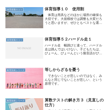
体育指導１０ 使用割
体育授業のコツ
体育は用具などのほかに場所の確保も
大切です。大規模校では調整も大変だろ
うと思いますが、ぜひともベストな選択
を。
体育指導５２ハードル走１
体育授業のコツ
ハードル走 幅跳びと違って、ハードル
走は跳んではいけない。子どもたちは、
ぴょーん、ぴょーんという擬音語がぴっ
たりくるようなリズム感で跳びながら進
む。 ハードル走をする子どもの隣を、
何もないただの短距離走をする子を走ら
せ、二人を比べてみると分...
等しからざるを憂う
教育技術シリーズ
できないことが悲しいのではなく、み
んなと同じでないことが悲しい、という
原理です。
算数テストの解き方３（見直しの
教育技術シリーズ
仕方）