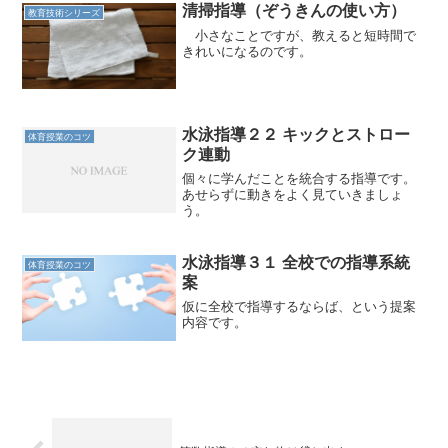
間は自分で書きながら、書...
清掃指導（ぞうきんの使い方）
教育技術シリーズ
小さなことですが、教えると短時間で
きれいになるのです。
水泳指導２２ キックとストロー
体育授業のコツ
ク連動
個々に学んだことを統合する指導です。
あせらずに動きをよく見ていきましょ
う。
水泳指導３１ 全校での指導系統
体育授業のコツ
案
仮に全校で指導するならば、という提案
内容です。