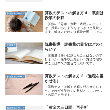
させ、しかも跳び越えるようにというの
は、条件が多すぎる。 またいでも通過
できるほどの高さなら、安心できる。安
心して、フォームに意識...
算数のテストの解き方４ 裏面は
教育技術シリーズ
授業の反映
算数の「思考・判断・表現」のテスト
は、授業のありようをはっきりと反映し
ます。解き方だけでは解決が難しいで
す。
読書指導 読書量の目安はどのく
図書指導
らい？
読書量は多いに越したことはないので
しょうが、競争や記録という方法で増や
すことは本来の主旨ではないです。
算数テストの解き方２（過程を書
教育技術シリーズ
かせる）
算数テストは解く過程を残させましょ
う。それが小学校での教材としてのテス
トの活用方法です。
「黄金の三日間」再分析
教育技術シリーズ