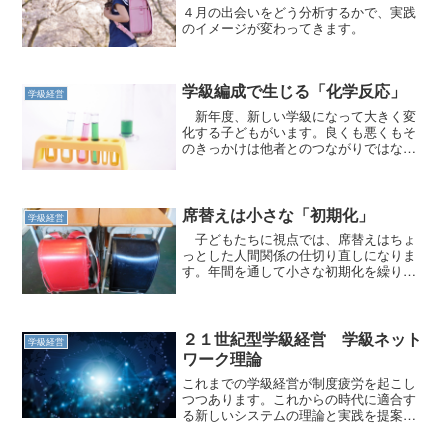
４月の出会いをどう分析するかで、実践
のイメージが変わってきます。
学級編成で生じる「化学反応」
学級経営
新年度、新しい学級になって大きく変
化する子どもがいます。良くも悪くもそ
のきっかけは他者とのつながりではない
でしょうか。
席替えは小さな「初期化」
学級経営
子どもたちに視点では、席替えはちょ
っとした人間関係の仕切り直しになりま
す。年間を通して小さな初期化を繰り返
し活性化を図ります。
２１世紀型学級経営 学級ネット
学級経営
ワーク理論
これまでの学級経営が制度疲労を起こし
つつあります。これからの時代に適合す
る新しいシステムの理論と実践を提案し
ます。