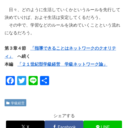
日々、どのように生活していくかというルールを先行して
決めていけば、およそ生活は安定してくるだろう。
その中で、学習などのルールを決めていくことという流れ
になるだろう。
第３章４節
「指導できることはネットワークのクオリテ
ィ」
へ続く
本編
「２１世紀型学級経営 学級ネットワーク論」
F
T
Li
共
a
wi
n
有
c
tt
e
学級経営
e
er
b
シェアする
o
X
Facebook
LINE