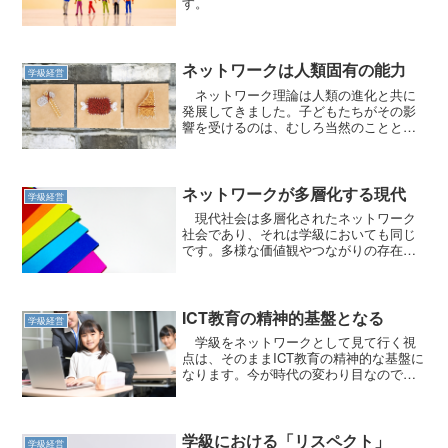
す。
ネットワークは人類固有の能力
学級経営
ネットワーク理論は人類の進化と共に
発展してきました。子どもたちがその影
響を受けるのは、むしろ当然のことと言
えます。
ネットワークが多層化する現代
学級経営
現代社会は多層化されたネットワーク
社会であり、それは学級においても同じ
です。多様な価値観やつながりの存在す
る社会なのです。
ICT教育の精神的基盤となる
学級経営
学級をネットワークとして見て行く視
点は、そのままICT教育の精神的な基盤に
なります。今が時代の変わり目なので
す。
学級における「リスペクト」
学級経営