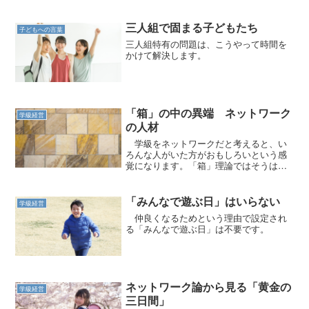
ょう。
三人組で固まる子どもたち
子どもへの言葉
三人組特有の問題は、こうやって時間を
かけて解決します。
「箱」の中の異端 ネットワーク
学級経営
の人材
学級をネットワークだと考えると、い
ろんな人がいた方がおもしろいという感
覚になります。「箱」理論ではそうはい
きません。
「みんなで遊ぶ日」はいらない
学級経営
仲良くなるためという理由で設定され
る「みんなで遊ぶ日」は不要です。
ネットワーク論から見る「黄金の
学級経営
三日間」