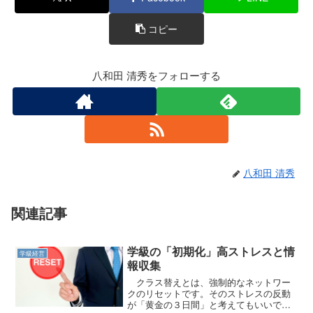
o
コピー
k
八和田 清秀をフォローする
八和田 清秀
関連記事
学級の「初期化」高ストレスと情
学級経営
報収集
クラス替えとは、強制的なネットワー
クのリセットです。そのストレスの反動
が「黄金の３日間」と考えてもいいでし