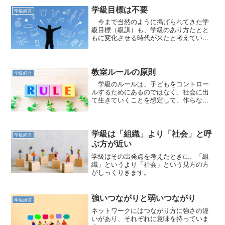
学級目標は不要
学級経営
今まで当然のように掲げられてきた学
級目標（級訓）も、学級のあり方たとと
もに変化させる時代が来たと考えていま
す。
教室ルールの原則
学級経営
学級のルールは、子どもをコントロー
ルするためにあるのではなく、社会に出
て生きていくことを想定して、作らなけ
ればなりません。
学級は「組織」より「社会」と呼
学級経営
ぶ方が近い
学級はその出発点を考えたときに、「組
織」というより「社会」という見方の方
がしっくりきます。
強いつながりと弱いつながり
学級経営
ネットワークにはつながり方に強さの違
いがあり、それぞれに意味を持っていま