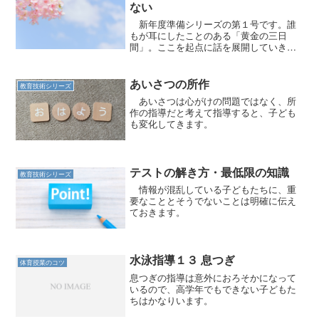
ない
新年度準備シリーズの第１号です。誰
もが耳にしたことのある「黄金の三日
間」。ここを起点に話を展開していきま
す。
あいさつの所作
教育技術シリーズ
あいさつは心がけの問題ではなく、所
作の指導だと考えて指導すると、子ども
も変化してきます。
テストの解き方・最低限の知識
教育技術シリーズ
情報が混乱している子どもたちに、重
要なこととそうでないことは明確に伝え
ておきます。
水泳指導１３ 息つぎ
体育授業のコツ
息つぎの指導は意外におろそかになって
いるので、高学年でもできない子どもた
ちはかなりいます。