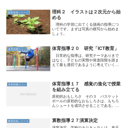
理科２ イラストは２次元から始
教育技術シリーズ
める
理科の学習に出てくる描画の指導につ
いてです。まずは写真の模写から始めま
しょう。
体育指導２０ 研究「ICT教育」
体育授業のコツ
日常的な指導は、研究テーマありきで
はなく、子どもの実態や発達段階を踏ま
えて最も適切であるように考えていく必
要があります。
体育指導１７ 感覚の進化で授業
体育授業のコツ
を組み立てる
原初的おもしろさ その３ バスケット
ボールの原初的なおもしろさは、もちろ
んシュートを成功させることである。こ
れは、サッカーでも同じである。 どの
子もみんなシュートを打ちたいし、成功
させたいと思っている。苦手だからバス
算数指導２７演算決定
教育技術シリーズ
ケットボールやサッカーは...
演算決定 学校のカリキュラムは、単元