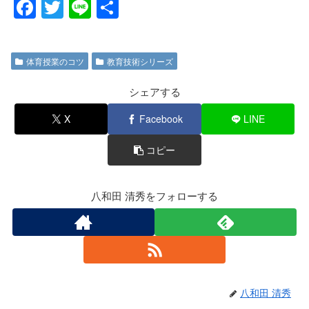
F
T
Li
共
a
wi
n
有
c
tt
e
体育授業のコツ
教育技術シリーズ
e
er
b
シェアする
o
X
Facebook
LINE
o
コピー
k
八和田 清秀をフォローする
八和田 清秀