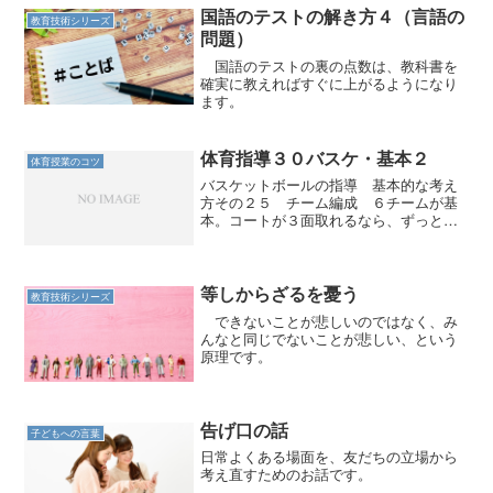
個々の単独の技術も習得して...
国語のテストの解き方４（言語の
教育技術シリーズ
問題）
国語のテストの裏の点数は、教科書を
確実に教えればすぐに上がるようになり
ます。
体育指導３０バスケ・基本２
体育授業のコツ
バスケットボールの指導 基本的な考え
方その２５ チーム編成 ６チームが基
本。コートが３面取れるなら、ずっと試
合ができる。 ６チームなら、学級の児
童数３６名までなら１チーム６人。 こ
れで前半３名、後半３名が出る。 コー
トが２面しかない場合は、...
等しからざるを憂う
教育技術シリーズ
できないことが悲しいのではなく、み
んなと同じでないことが悲しい、という
原理です。
告げ口の話
子どもへの言葉
日常よくある場面を、友だちの立場から
考え直すためのお話です。