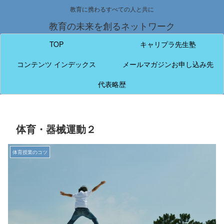
教育に携わるすべての人と共に
教育の未来を創るネットワーク
TOP
キャリプラ先生塾
コンテンツ インデックス
メールマガジンお申し込み先
代表略歴
体育・器械運動２
体育授業のコツ