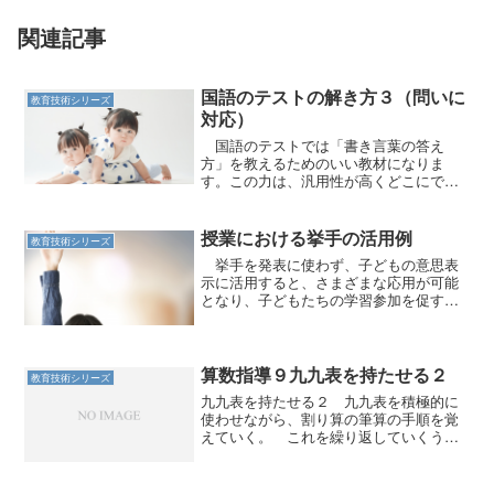
関連記事
国語のテストの解き方３（問いに
教育技術シリーズ
対応）
国語のテストでは「書き言葉の答え
方」を教えるためのいい教材になりま
す。この力は、汎用性が高くどこにでも
転用可能です。
授業における挙手の活用例
教育技術シリーズ
挙手を発表に使わず、子どもの意思表
示に活用すると、さまざまな応用が可能
となり、子どもたちの学習参加を促すこ
とが可能となります。
算数指導９九九表を持たせる２
教育技術シリーズ
九九表を持たせる２ 九九表を積極的に
使わせながら、割り算の筆算の手順を覚
えていく。 これを繰り返していくうち
に、いつのまにか九九の方もできるよう
になって来るのである。先に述べた「他
の技術との併用」をしていくうちに、