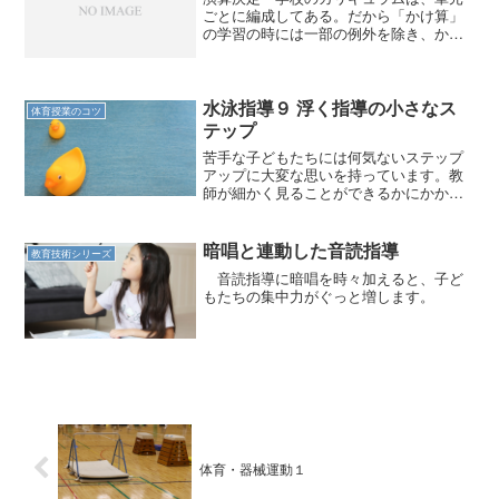
ごとに編成してある。だから「かけ算」
の学習の時には一部の例外を除き、かけ
算の問題しか出てこない。宿題も同じで
ある。 子どもたちはその期間、「かけ
算漬け」になって習熟していく。一つの
技能を身につけようと思え...
水泳指導９ 浮く指導の小さなス
体育授業のコツ
テップ
苦手な子どもたちには何気ないステップ
アップに大変な思いを持っています。教
師が細かく見ることができるかにかかっ
てきます。
暗唱と連動した音読指導
教育技術シリーズ
音読指導に暗唱を時々加えると、子ど
もたちの集中力がぐっと増します。
体育・器械運動１