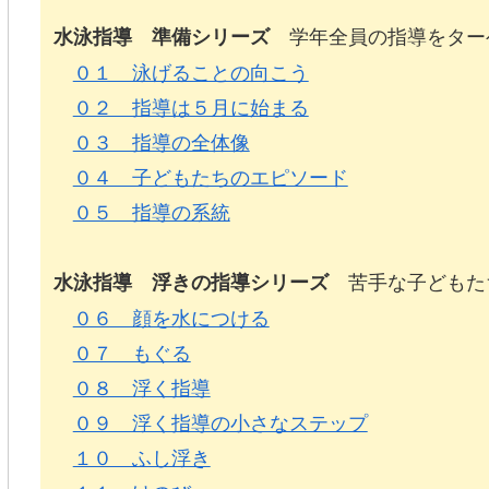
学年全員の指導をター
水泳指導 準備シリーズ
０１ 泳げることの向こう
０２ 指導は５月に始まる
０３ 指導の全体像
０４ 子どもたちのエピソード
０５ 指導の系統
苦手な子どもた
水泳指導 浮きの指導シリーズ
０６ 顔を水につける
０７ もぐる
０８ 浮く指導
０９ 浮く指導の小さなステップ
１０ ふし浮き