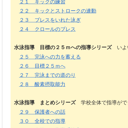
２１ キックの練習
２２ キックとストロークの連動
２３ ブレスをいれた泳ぎ
２４ クロールのブレス
いよい
水泳指導 目標の２５ｍへの指導シリーズ
２５ 完泳への力を蓄える
２６ 目標２５ｍへ
２７ 完泳までの道のり
２８ 酸素摂取能力
学校全体で指導がで
水泳指導 まとめシリーズ
２９ 保護者への話
３０ 全校での指導