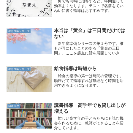
何でも同時に指導すると、年間通して
効率よくなります。テストで名前をてい
ねいに書く指導はおすすめです。
本当は「黄金」は三日間だけでは
教育技術シリーズ
ない
新年度準備シリーズの第１号です。誰
もが耳にしたことのある「黄金の三日
間」。ここを起点に話を展開していきま
す。
給食指導は時短から
教育技術シリーズ
給食の指導の第一は時間の管理です。
順序だてて指導すれば無理なく時間を活
用できるようになります。
読書指導 高学年でも貸し出しが
図書指導
増える
忙しい高学年の子どもたちにも読む機
会を作るために、教師ができることを紹
介しています。