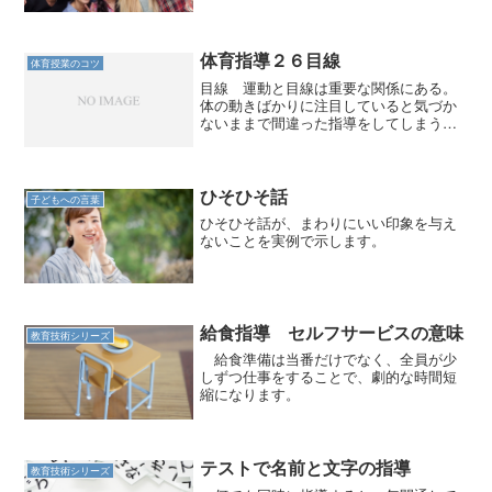
体育指導２６目線
体育授業のコツ
目線 運動と目線は重要な関係にある。
体の動きばかりに注目していると気づか
ないままで間違った指導をしてしまう。
１ バッティング バットにボールが当
たらない子どもに、「あたる瞬間を見
て」と指示するとヒット率がかなり高く
なる。嘘みたいと思うだろう...
ひそひそ話
子どもへの言葉
ひそひそ話が、まわりにいい印象を与え
ないことを実例で示します。
給食指導 セルフサービスの意味
教育技術シリーズ
給食準備は当番だけでなく、全員が少
しずつ仕事をすることで、劇的な時間短
縮になります。
テストで名前と文字の指導
教育技術シリーズ