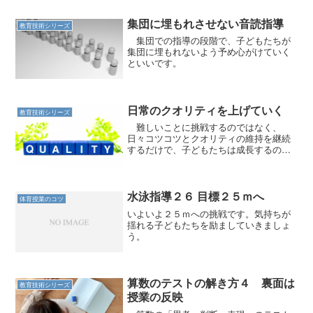
集団に埋もれさせない音読指導
教育技術シリーズ
集団での指導の段階で、子どもたちが
集団に埋もれないよう予め心がけていく
といいです。
日常のクオリティを上げていく
教育技術シリーズ
難しいことに挑戦するのではなく、
日々コツコツとクオリティの維持を継続
するだけで、子どもたちは成長するので
す。
水泳指導２６ 目標２５ｍへ
体育授業のコツ
いよいよ２５ｍへの挑戦です。気持ちが
揺れる子どもたちを励ましていきましょ
う。
算数のテストの解き方４ 裏面は
教育技術シリーズ
授業の反映