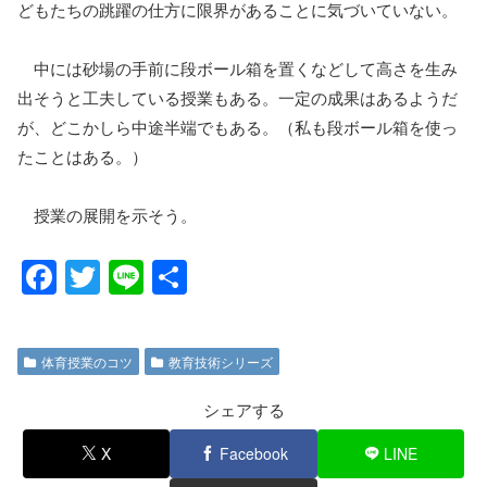
どもたちの跳躍の仕方に限界があることに気づいていない。
中には砂場の手前に段ボール箱を置くなどして高さを生み
出そうと工夫している授業もある。一定の成果はあるようだ
が、どこかしら中途半端でもある。（私も段ボール箱を使っ
たことはある。）
授業の展開を示そう。
F
T
Li
共
a
wi
n
有
c
tt
e
体育授業のコツ
教育技術シリーズ
e
er
b
シェアする
o
X
Facebook
LINE
o