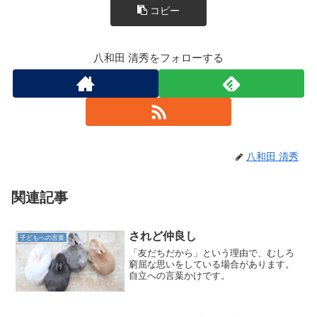
コピー
k
八和田 清秀をフォローする
八和田 清秀
関連記事
されど仲良し
子どもへの言葉
「友だちだから」という理由で、むしろ
窮屈な思いをしている場合があります。
自立への言葉かけです。