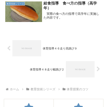
当たり前やん、と。） 得点が入らない
給食指導 食べ方の指導（高学
教育技術シリーズ
と絶対に勝ちません。どれ...
年）
実際の食べ方の指導で高学年に実施し
た内容です。
体育指導４６走り高跳び９
体育指導４８走り幅跳び２
ホーム
教育技術シリーズ
体育授業のコツ