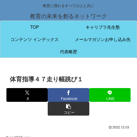
教育に携わるすべての人と共に
教育の未来を創るネットワーク
TOP
キャリプラ先生塾
コンテンツ インデックス
メールマガジンお申し込み先
代表略歴
体育指導４７走り幅跳び１
X
Facebook
LINE
コピー
2022.12.03