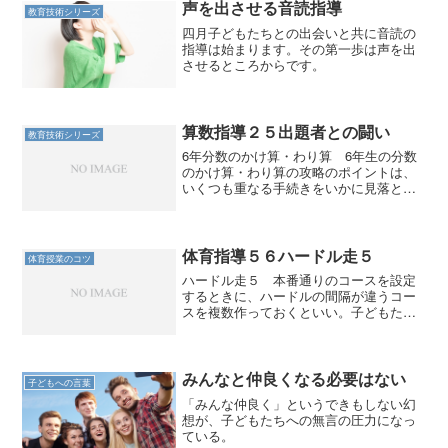
声を出させる音読指導
教育技術シリーズ
四月子どもたちとの出会いと共に音読の
指導は始まります。その第一歩は声を出
させるところからです。
算数指導２５出題者との闘い
教育技術シリーズ
6年分数のかけ算・わり算 6年生の分数
のかけ算・わり算の攻略のポイントは、
いくつも重なる手続きをいかに見落とさ
ずに正確に処理できるかである。 一つ
一つの手続きはそれほど難しいわけでは
ない。 分数のかけ算は、分子どうし・
分母どうしをそれぞれか...
体育指導５６ハードル走５
体育授業のコツ
ハードル走５ 本番通りのコースを設定
するときに、ハードルの間隔が違うコー
スを複数作っておくといい。子どもたち
は、試しながら自分に合うコースを選
ぶ。その人数の差によってコースの数も
調整していく。 ハードル走は走る運動
なので、先にも述べたように...
みんなと仲良くなる必要はない
子どもへの言葉
「みんな仲良く」というできもしない幻
想が、子どもたちへの無言の圧力になっ
ている。