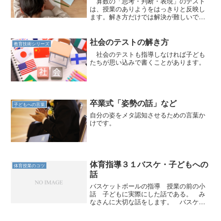
算数の「思考・判断・表現」のテスト
は、授業のありようをはっきりと反映し
ます。解き方だけでは解決が難しいで
す。
社会のテストの解き方
教育技術シリーズ
社会のテストも指導しなければ子ども
たちが思い込みで書くことがあります。
卒業式「姿勢の話」など
子どもへの言葉
自分の姿をメタ認知させるための言葉か
けです。
体育指導３１バスケ・子どもへの
体育授業のコツ
話
バスケットボールの指導 授業の前の小
話 子どもに実際にした話である。 み
なさんに大切な話をします。 バスケッ
トボールは、シュートを打たないと得点
がはいりません。（子どもは笑い出す。