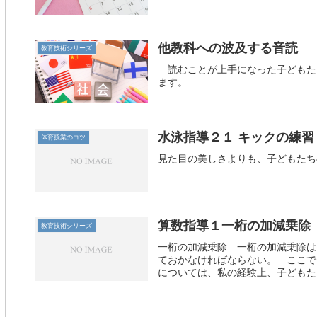
他教科への波及する音読
教育技術シリーズ
読むことが上手になった子どもた
ます。
水泳指導２１ キックの練習
体育授業のコツ
見た目の美しさよりも、子どもたち
算数指導１一桁の加減乗除
教育技術シリーズ
一桁の加減乗除 一桁の加減乗除は
ておかなければならない。 ここで
については、私の経験上、子どもたち