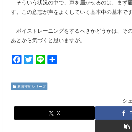
そういう状況の中で、声を届かせるのは、まず届
す。この意志が声をよくしていく基本中の基本で
ボイストレーニングをするべきかどうかは、その
あとから気づくと思いますが。
F
T
Li
共
a
wi
n
有
c
tt
e
e
er
教育技術シリーズ
b
シ
o
o
X
F
k