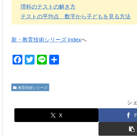
理科のテストの解き方
テストの平均点 数字から子どもを見る方法
新・教育技術シリーズ index
へ
F
T
Li
共
a
wi
n
有
c
tt
e
e
er
教育技術シリーズ
b
シ
o
o
X
F
k