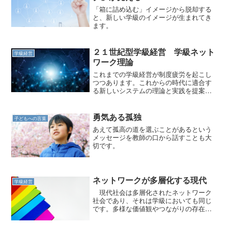
「箱に詰め込む」イメージから脱却する
と、新しい学級のイメージが生まれてき
ます。
２１世紀型学級経営 学級ネット
学級経営
ワーク理論
これまでの学級経営が制度疲労を起こし
つつあります。これからの時代に適合す
る新しいシステムの理論と実践を提案し
ます。
勇気ある孤独
子どもへの言葉
あえて孤高の道を選ぶことがあるという
メッセージを教師の口から話すことも大
切です。
ネットワークが多層化する現代
学級経営
現代社会は多層化されたネットワーク
社会であり、それは学級においても同じ
です。多様な価値観やつながりの存在す
る社会なのです。