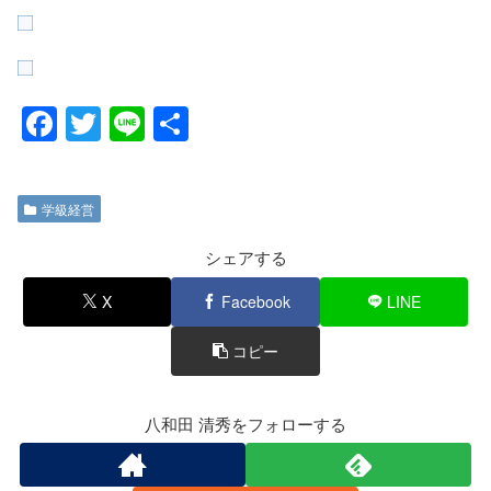
F
T
Li
共
a
wi
n
有
c
tt
e
学級経営
e
er
b
シェアする
o
X
Facebook
LINE
o
コピー
k
八和田 清秀をフォローする