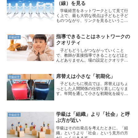
（線）を見る
学級経営をネットワークとして見て行
く上で、最も大切な視点は子どもと子ど
ものつながり、リンクを見るということ
です。
指導できることはネットワークの
学級経営
クオリティ
子どもどうしがつながっていくこと
で、教師が直接指導できることなどほと
んどありません。場の設定とクオリティ
の維持が大切です。
席替えは小さな「初期化」
学級経営
子どもたちに視点では、席替えはちょ
っとした人間関係の仕切り直しになりま
す。年間を通して小さな初期化を繰り返
し活性化を図ります。
学級は「組織」より「社会」と呼
学級経営
ぶ方が近い
学級はその出発点を考えたときに、「組
織」というより「社会」という見方の方
がしっくりきます。