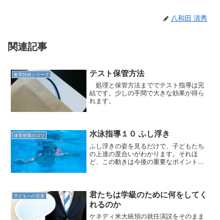
八和田 清秀
関連記事
テスト保管方法
教育技術シリーズ
処理と保管方法まででテスト指導は完
結です。少しの手間で大きな効果が得ら
れます。
水泳指導１０ ふし浮き
体育授業のコツ
ふし浮きの姿を見るだけで、子どもたち
の上達の度合いがわかります。それほ
ど、この動きは今後の重要なポイントで
す。
君たちは学級のために何をしてく
子どもへの言葉
れるのか
ケネディ米大統領の就任演説をそのまま