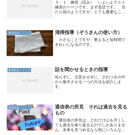
３－１ 練習（読み） いよいよテスト
練習のページです。まず音読です。 当
たり前のようですが、とても重要なこと
があります。 読めない漢字は、絶対に書
けません。読めることは、書くための大
前提です。 そこで読みの練習をしま
す。 ①教師の後につい...
清掃指導（ぞうきんの使い方）
教育技術シリーズ
小さなことですが、教えると短時間で
きれいになるのです。
話を聞かせるときの指導
教育技術シリーズ
叱らずに、注意をせずに、ざわつきの中
から集中させる一つの方法を紹介しま
す。
通信表の所見 それは過去を見る
教育技術シリーズ
もの
通信表の所見は、どれだけ心を尽くし
ても過去を振り返るものでしかありませ
ん。未来を見つめるなら他にいろんな方
法があります。