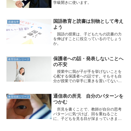
学級開きに使います。
国語教育と読書は別物として考え
図書指導
よう
国語の授業は、子どもたちの読書の力
を伸ばすことに役立っているのでしょう
か。
保護者への話・発表しないことへ
教育技術シリーズ
の不安
授業中に我が子が手を挙げないことを
心配する保護者への話です。そもそも自
分が授業での挙手に重きを置いてないの
ですが。
通信表の所見 自分のパターンを
教育技術シリーズ
つかむ
所見を書くことで、教師が自分の思考
パターンに気づけば、回を重ねるごと
に、子どもを見る目が深まっていきま
す。