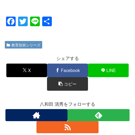
F
T
Li
共
a
wi
n
有
c
tt
e
教育技術シリーズ
e
er
b
シェアする
o
X
Facebook
LINE
o
コピー
k
八和田 清秀をフォローする