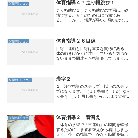
体育指導４７走り幅跳び１
体育授業のコツ
走り幅跳び１ 走り幅跳びの学習は、砂
場でする。安全のためには当然であ
る。 しかし、場所が狭い。狭いので活
動量がどうしても制限される。体育研究
の実践などを見ると「二種競技」「三種
競技」などと称して、走り高跳びやハー
ドル走と同時に行っている実践...
体育指導２６目線
体育授業のコツ
目線 運動と目線は重要な関係にある。
体の動きばかりに注目していると気づか
ないままで間違った指導をしてしまう。
１ バッティング バットにボールが当
たらない子どもに、「あたる瞬間を見
て」と指示するとヒット率がかなり高く
なる。嘘みたいと思うだろう...
漢字２
教育技術シリーズ
２ 漢字指導のステップ 以下のステッ
プになります。 （１）指書き （２）なぞ
り書き （３）写し書き →ここまでが新出
漢字の練習 （４）練習 （５）テスト
繰り返しますが、指書きの段階で勝負の
大半は決まっているのです。２－１ 指
書き 目 標...
体育指導２ 着替え
体育授業のコツ
体育の学習で「主運動」の時間を確保
するために、まず着替えから着目しまし
ょう。少しの指導で、かなり時間を短縮