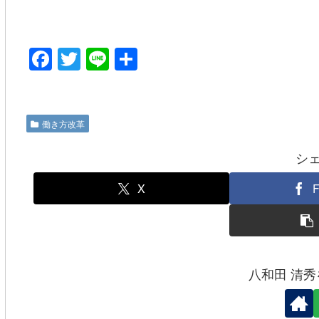
F
T
Li
共
a
wi
n
有
c
tt
e
e
er
働き方改革
b
シ
o
o
X
F
k
八和田 清