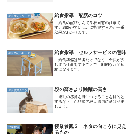
あることを前提で対応するべきである。
場合によっては、子どもには意識があっ
て再三親に頼んでいるが、...
給食指導 配膳のコツ
教育技術シリーズ
給食の配膳なんて学校固有の仕事で
す。教師がていねいに指導するのが一番
効果があがります。
給食指導 セルフサービスの意味
教育技術シリーズ
給食準備は当番だけでなく、全員が少
しずつ仕事をすることで、劇的な時間短
縮になります。
段の高さより跳躍の高さ
体育授業のコツ
運動の感覚を身につけることを目的と
するなら、跳び箱の段は適切に選ばせま
しょう。
授業参観２ ネタの向こうに見え
授業参観
るもの