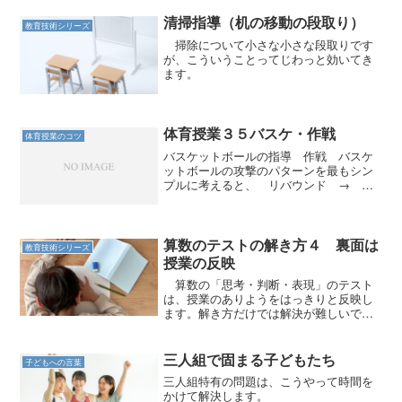
清掃指導（机の移動の段取り）
教育技術シリーズ
掃除について小さな小さな段取りです
が、こういうことってじわっと効いてき
ます。
体育授業３５バスケ・作戦
体育授業のコツ
バスケットボールの指導 作戦 バスケ
ットボールの攻撃のパターンを最もシン
プルに考えると、 リバウンド → パ
ス → シュートとなる。 この間のパ
スが複雑になるだけで基本的にはこの構
造になる。 これを作戦にしたあるチー
ムは、一人をゴール下に置...
算数のテストの解き方４ 裏面は
教育技術シリーズ
授業の反映
算数の「思考・判断・表現」のテスト
は、授業のありようをはっきりと反映し
ます。解き方だけでは解決が難しいで
す。
三人組で固まる子どもたち
子どもへの言葉
三人組特有の問題は、こうやって時間を
かけて解決します。