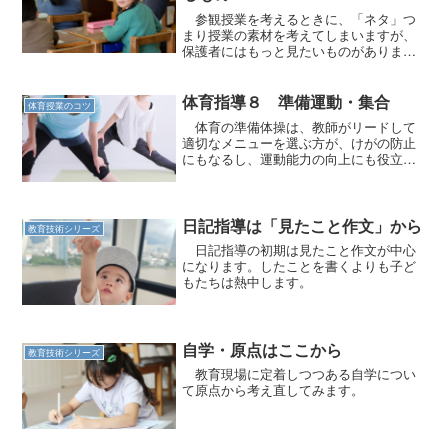
参観授業を考えるときに、「ネタ」つ
まり授業の素材を考えてしまいますが、
保護者にはもっと見たいものがありま
す。
体育指導８ 準備運動・集合
体育授業のコツ
体育の準備体操は、教師がリードして
適切なメニューを選ぶ方が、けがの防止
にもなるし、運動能力の向上にも役立ち
ます。
日記指導は「見たこと作文」から
教育技術シリーズ
日記指導の初期は見たこと作文が中心
になります。したことを書くよりも子ど
もたちは熱中します。
自学・原点はここから
教育技術シリーズ
教育現場に定着しつつある自学につい
て原点から考え直してみます。