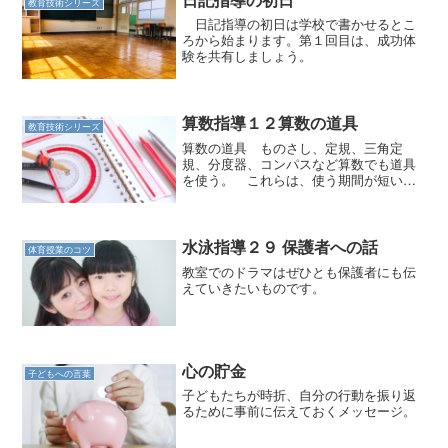
教育技術シリーズ
日記指導の初日は学校で書かせるとこ
ろから始まります。第１回目は、成功体
験を共有しましょう。
算数指導１２算数の道具
教育技術シリーズ
算数の道具 ものさし、定規、三角定
規、分度器、コンパスなど算数でも道具
を使う。 これらは、使う期間が短い。
短い時間に使い方を指導し、学習に役立
てるようにしなければならない。 その
ためにも、できるだけいいものを使わせ
るように指導する。 できれ...
水泳指導２９ 保護者への話
体育授業のコツ
教室でのドラマはぜひとも保護者にも伝
えていきたいものです。
心の貯金
子どもへの言葉
子どもたちが時折、自分の行動を振り返
るために事前に伝えておくメッセージ。