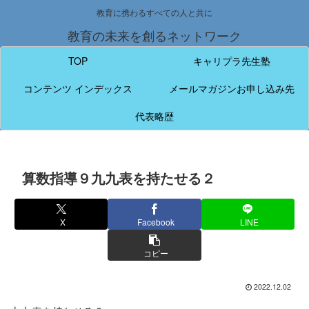
教育に携わるすべての人と共に
教育の未来を創るネットワーク
TOP
キャリプラ先生塾
コンテンツ インデックス
メールマガジンお申し込み先
代表略歴
算数指導９九九表を持たせる２
X
Facebook
LINE
コピー
2022.12.02