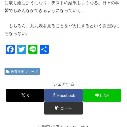
に取り組むようになり、テストの結果もよくなる。日々の学
習でもみんなができるようになっていく。
もちろん、九九表を見ることをバカにするという雰囲気に
もならない。
F
T
Li
共
a
wi
n
有
c
tt
e
教育技術シリーズ
e
er
b
シェアする
o
X
Facebook
LINE
o
コピー
k
八和田 清秀をフォローする