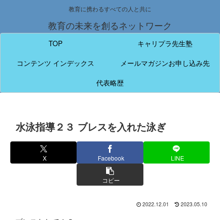
教育に携わるすべての人と共に
教育の未来を創るネットワーク
TOP
キャリプラ先生塾
コンテンツ インデックス
メールマガジンお申し込み先
代表略歴
水泳指導２３ ブレスを入れた泳ぎ
X
Facebook
LINE
コピー
2022.12.01
2023.05.10