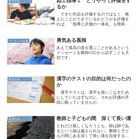
図工指導１ どうやって評価をす
教育技術シリーズ
るか
できた作品を評価するのではなく、教
えたことができているかどうかを評価す
れば、「指導と評価の一体化」も簡単に
できます。
勇気ある孤独
子どもへの言葉
あえて孤高の道を選ぶことがあるという
メッセージを教師の口から話すことも大
切です。
漢字のテストの目的は何だったの
教育技術シリーズ
か
漢字テストは、漢字を使いこなすため
にしていたはずなのに、それが評価の手
段に陥っていませんか。
教師と子どもの間 深くて長い溝
教育技術シリーズ
どれだけ親しくなろうとも、師は師であ
るという線は越えられない。教師と子ど
もの間にある深くて長い溝を自覚するこ