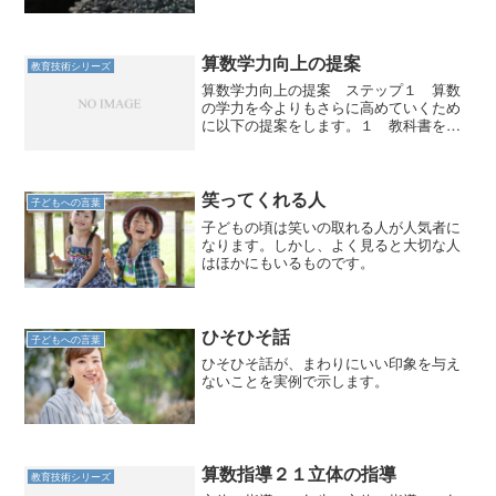
とから教育は始まる。
算数学力向上の提案
教育技術シリーズ
算数学力向上の提案 ステップ１ 算数
の学力を今よりもさらに高めていくため
に以下の提案をします。１ 教科書を使
い切りシンプルな授業をめざす こんな
学習をイメージしてください。（１）子
どもが教科書を使いこなせるようにな
る。（２）教師の教材研究に...
笑ってくれる人
子どもへの言葉
子どもの頃は笑いの取れる人が人気者に
なります。しかし、よく見ると大切な人
はほかにもいるものです。
ひそひそ話
子どもへの言葉
ひそひそ話が、まわりにいい印象を与え
ないことを実例で示します。
算数指導２１立体の指導
教育技術シリーズ