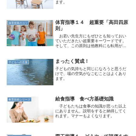
ます。
体育指導１４ 超重要「高田四原
体育授業のコツ
則」
お若い先生方にもぜひとも知っておい
ていただきたい超重要キーワードです。
そして、この原則は他教科にも転用が可
能なのです。
まったく賛成！
子どもへの言葉
子どもの気持ちと同じになろうと思うだ
けで、場の空気がなごむことはよくあり
ます。
給食指導 食べ方基礎知識
教育技術シリーズ
子どもたちは食事の知識が思った以上
にありません。説明をすると納得してく
れます。マナーもよくなります。