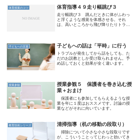
体育指導４９走り幅跳び３
体育授業のコツ
走り幅跳び３ 跳んだときに体がふわっ
と浮くような感覚を体感させる。それ
は、高いところから飛び降りたりトラン
ポリンを跳んだりするような感覚とは少
し違う。 走り幅跳びでは助走がある。
垂直に跳ぶわけではない。助走からの跳
躍に角度を生み出すためにふ...
子どもへの話は「平時」に行う
子どもへの言葉
トラブルが発生してから話をしても、た
だのお説教としか受け取られません。予
め話しておくと効果が全く違います。
授業参観５ 保護者を巻き込む授
授業参観
業＋おまけ
保護者にも参加してもらえるような授
業を年に１度はおススメです。討論の授
業などがそれに向いています。
清掃指導（机の移動の段取り）
教育技術シリーズ
掃除について小さな小さな段取りです
が、こういうことってじわっと効いてき