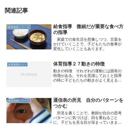
関連記事
給食指導 微細だが重要な食べ方
教育技術シリーズ
の指導
家庭での食生活を想像しつつ、言葉を
かけていくことで、子どもたちの食事が
変化していくこともあります。
体育指導２７動きの特徴
体育授業のコツ
動きの特徴 それぞれの運動には固有の
特徴がある。それを意識しておくと指導
の時に子どもたちの動きがよく見える。
１ 跳び箱運動 跳躍を含む運動はいろ
いろあるが、跳び箱運動は「両足踏切」
である。ほかの跳躍はみな片足踏切であ
る。縄跳びも両足だが、跳...
通信表の所見 自分のパターンを
教育技術シリーズ
つかむ
所見を書くことで、教師が自分の思考
パターンに気づけば、回を重ねるごと
に、子どもを見る目が深まっていきま
す。