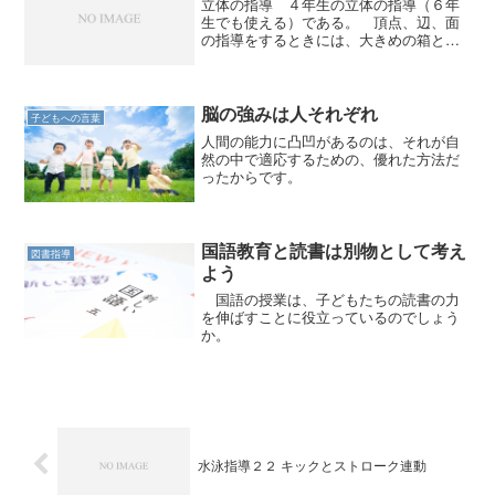
立体の指導 ４年生の立体の指導（６年
生でも使える）である。 頂点、辺、面
の指導をするときには、大きめの箱と教
室そのものを活用するといい。 箱を見
せながら説明する。「このとがった部分
を頂点と言います。三角形や四角形と同
じですね。 頂点は全部で...
脳の強みは人それぞれ
子どもへの言葉
人間の能力に凸凹があるのは、それが自
然の中で適応するための、優れた方法だ
ったからです。
国語教育と読書は別物として考え
図書指導
よう
国語の授業は、子どもたちの読書の力
を伸ばすことに役立っているのでしょう
か。
水泳指導２２ キックとストローク連動