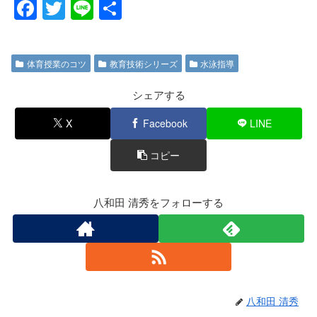
F
T
Li
共
a
wi
n
有
c
tt
e
体育授業のコツ
教育技術シリーズ
水泳指導
e
er
b
シェアする
o
X
Facebook
LINE
o
コピー
k
八和田 清秀をフォローする
八和田 清秀