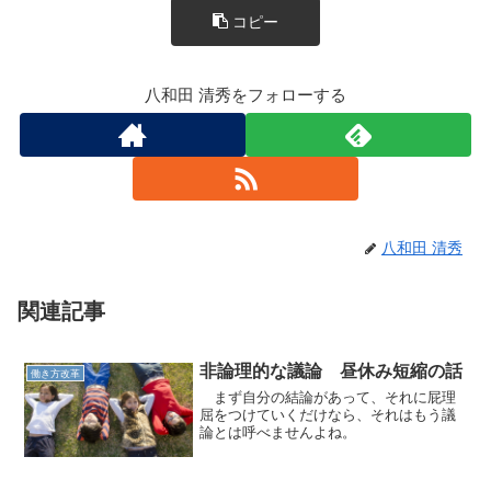
o
コピー
k
八和田 清秀をフォローする
八和田 清秀
関連記事
非論理的な議論 昼休み短縮の話
働き方改革
まず自分の結論があって、それに屁理
屈をつけていくだけなら、それはもう議
論とは呼べませんよね。