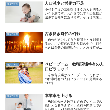
人口減少と労働力不足
働き方改革
令和３年度の出生数は８０万人を切ると
いう予測です。わが国では年々出生数が
減少する傾向にあります。それは未来の
働き手の減少を意味するのです。
古き良き時代の幻影
働き方改革
自分が過ごしてきた時間をどう判断す
るか。この時代の変わり目の中で、戦う
べきは自分の価値観かも、と思う時があ
ります。
ベビーブーム 教職現場特有の人
働き方改革
口ピラミッド
今教育現場はベビーブーム。それはこ
の仕事特有の人口ピラミッドに起因する
のです。
本業率を上げる
働き方改革
教師の働き方改革を進めていく上での
指針となる考えです。給料を問題にでき
ない以上、別の指針が必要です。