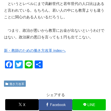
というとレベルにまで高齢世代と若年世代の人口比はある
と言われている。もちろん、若い人の中にも教育よりも違う
ことに関心のある人もいるだろうし。
つまり、政治が悪いから教育にお金が出ないというわけで
はない。政治家の悪口を言っても１円も出てこない。
新・教師のための働き方改革 indexへ
F
T
Li
共
a
wi
n
有
c
tt
e
働き方改革
e
er
b
シェアする
o
X
Facebook
LINE