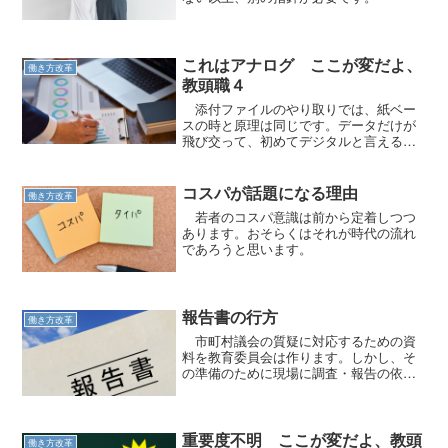
これはアナログ ここが変だよ、
働き方改革
教頭職４
添付ファイルのやり取りでは、紙ベー
スの時と原理は同じです。データだけが
飛び交って、初めてデジタルと言えるの
です。
コスパが話題になる理由
働き方改革
若者のコスパ意識は前から定着しつつ
あります。おそらくはそれが時代の流れ
であろうと思います。
報告書の行方
働き方改革
市町村議会の質疑に対応するための資
料を教育委員会は作ります。しかし、そ
の準備のために現場に調査・報告の依頼
がくるのです。
重要度不明 ここが変だよ、教頭
働き方改革