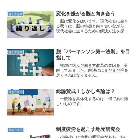
変化を嫌がる脳と向き合う
働き方改革
脳は変化を嫌います。現代社会に生き
る我々は、脳の特徴と向き合いながら、
現代社会に生きるための解決方法を探す
のです。
脱「パーキンソン第一法則」を目
働き方改革
指して
複雑に絡んだ働き方改革の要因を、分
解してみました。解決にはまだまだ手を
尽くさねばなりません。
総論賛成！しかし各論は？
働き方改革
一般論を具体化するのは、何であれ難
しいものです。
制度疲労を起こす地元研究会
働き方改革
小学校には地元の研究会があちこちに