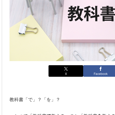
X
Facebook
教科書「で」？「を」？