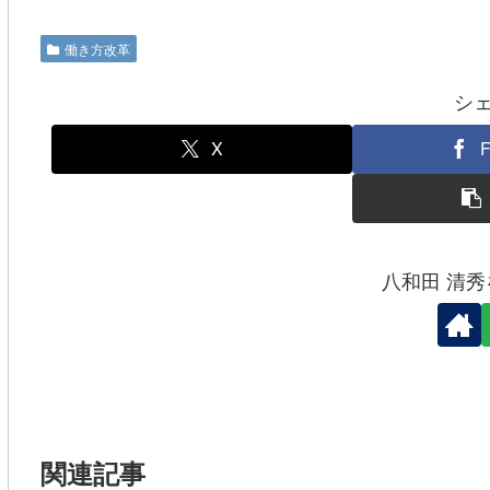
c
tt
e
e
er
働き方改革
b
シ
o
o
X
F
k
八和田 清
関連記事