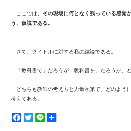
ここでは、
その現場に何となく残っている感覚
う、仮説である。
さて、タイトルに対する私の結論である。
「教科書で」だろうが「教科書を」だろうが、ど
どちらも教師の考え方と力量次第で、どのように
考えである。
F
T
Li
共
a
wi
n
有