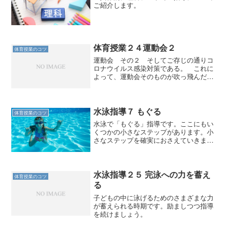
ご紹介します。
体育授業２４運動会２
体育授業のコツ
運動会 その２ そしてご存じの通りコ
ロナウイルス感染対策である。 これに
よって、運動会そのものが吹っ飛んだ。
日本中が運動会のない学校生活となっ
た。 もし仮に「運動会は復活してほし
いですか。」という投票でもやってみた
ら、どんな結果が出るのだろ...
水泳指導７ もぐる
体育授業のコツ
水泳で「もぐる」指導です。ここにもい
くつかの小さなステップがあります。小
さなステップを確実におさえていきまし
ょう。
水泳指導２５ 完泳への力を蓄え
体育授業のコツ
る
子どもの中に泳げるためのさまざまな力
が蓄えられる時期です。励ましつつ指導
を続けましょう。