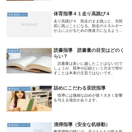
体育指導４１走り高跳び４
体育授業のコツ
走り高跳び４ 助走のまま跳ぶと、当然
前に跳ぶことになる。助走のエネルギー
が上に上がるための推進力になるように
切り替えなくてはいけない。それが膝を
体に引き付ける動作である。 跳躍した
瞬間に上に体を上げるつもりで、膝を引
き付ける。この感覚を体感...
読書指導 読書量の目安はどのく
図書指導
らい？
読書量は多いに越したことはないので
しょうが、競争や記録という方法で増や
すことは本来の主旨ではないです。
詰めにこだわる音読指導
教育技術シリーズ
指導には微細な詰めが後々大きく影響
を与える場合があります。
清掃指導（安全な机移動）
教育技術シリーズ
教室掃除の時には、子どもたちの机を前