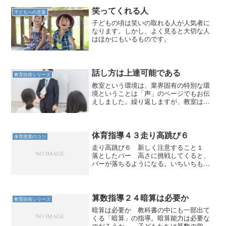
笑ってくれる人
子どもへの言葉
子どもの頃は笑いの取れる人が人気者に
なります。しかし、よく見ると大切な人
はほかにもいるものです。
話し方は上達可能である
教育技術シリーズ
教室という環境は、業界固有の特別な環
境ということは「声」のページでもお伝
えしました。繰り返しますが、教室は日
常生活にはない特殊な環境です。多くの
人が教室での生活を子どものころに過ご
しているために、教室というのは日常だ
と思っています。しかし、...
体育指導４３走り高跳び６
体育授業のコツ
走り高跳び６ 新しく注意すること１
落としたバー 高さに挑戦してくると、
バーが落ちるようになる。いちいちもと
に戻すのが面倒なのが、この運動の特徴
なのだが、これをスムーズに行うため
に、先に跳んだ子どもが跳び終わった後
に待っておく方法を採る。 ...
算数指導２４暗算は必要か
教育技術シリーズ
暗算は必要か 教科書の中にも一部出て
くる「暗算」の指導。暗算能力は必要な
のだろうか。 子どもたちは算数の学習