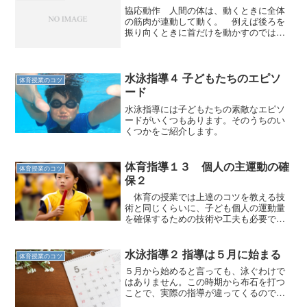
協応動作 人間の体は、動くときに全体
の筋肉が連動して動く。 例えば後ろを
振り向くときに首だけを動かすのではな
く、肩から腰までを動かしている。ぎっ
くり腰になると、こんなところも実は動
かしていたのかと実感する。 そうした
何気ない動作だけでなく、...
水泳指導４ 子どもたちのエピソ
体育授業のコツ
ード
水泳指導には子どもたちの素敵なエピソ
ードがいくつもあります。そのうちのい
くつかをご紹介します。
体育指導１３ 個人の主運動の確
体育授業のコツ
保２
体育の授業では上達のコツを教える技
術と同じくらいに、子ども個人の運動量
を確保するための技術や工夫も必要で
す。
水泳指導２ 指導は５月に始まる
体育授業のコツ
５月から始めると言っても、泳ぐわけで
はありません。この時期から布石を打つ
ことで、実際の指導が違ってくるので
す。