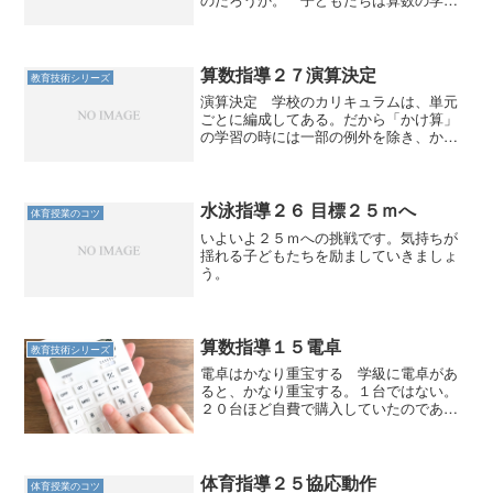
の中で、筆算にかなりの時間を費やして
いる。授業だけでなく宿題もその大半が
筆算の学習だと言っても言い過ぎではな
かろう。 そろばんでもな...
算数指導２７演算決定
教育技術シリーズ
演算決定 学校のカリキュラムは、単元
ごとに編成してある。だから「かけ算」
の学習の時には一部の例外を除き、かけ
算の問題しか出てこない。宿題も同じで
ある。 子どもたちはその期間、「かけ
算漬け」になって習熟していく。一つの
技能を身につけようと思え...
水泳指導２６ 目標２５ｍへ
体育授業のコツ
いよいよ２５ｍへの挑戦です。気持ちが
揺れる子どもたちを励ましていきましょ
う。
算数指導１５電卓
教育技術シリーズ
電卓はかなり重宝する 学級に電卓があ
ると、かなり重宝する。１台ではない。
２０台ほど自費で購入していたのであ
る。 今から３０年くらい前に、文房具
店に置いてあったら比較的小さくて安い
電卓を、あるだけ購入した。１台１００
０円程度だった記憶があるが...
体育指導２５協応動作
体育授業のコツ