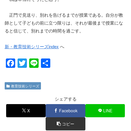
正門で見送り、別れを告げるまでが授業である。自分が教
師として子どもの前に立つ限りは、それが最後まで授業にな
ると信じて、別れまでの時間を過ごす。
新・教育技術シリーズindex
へ
F
T
Li
共
a
wi
n
有
c
tt
e
教育技術シリーズ
e
er
b
シェアする
o
X
Facebook
LINE
o
コピー
k