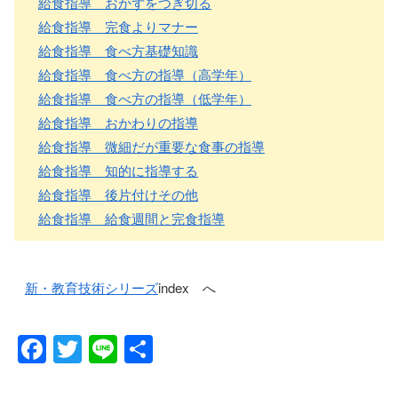
給食指導 おかずをつぎ切る
給食指導 完食よりマナー
給食指導 食べ方基礎知識
給食指導 食べ方の指導（高学年）
給食指導 食べ方の指導（低学年）
給食指導 おかわりの指導
給食指導 微細だが重要な食事の指導
給食指導 知的に指導する
給食指導 後片付けその他
給食指導 給食週間と完食指導
新・教育技術シリーズ
index へ
F
T
Li
共
a
wi
n
有