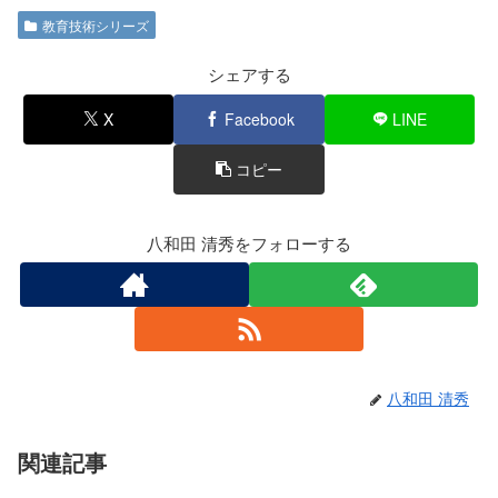
c
tt
e
教育技術シリーズ
e
er
b
シェアする
o
X
Facebook
LINE
o
コピー
k
八和田 清秀をフォローする
八和田 清秀
関連記事