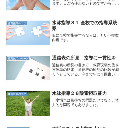
ます。日ごろ使わないものですから、指
導を入れましょう。
水泳指導３１ 全校での指導系統
体育授業のコツ
案
仮に全校で指導するならば、という提案
内容です。
通信表の所見 指導に一貫性を
教育技術シリーズ
通信表の所見の書き方 教育現場の働き
方改革の結果、通信表の所見の回数が減
ろうとしている。今まで年に３回書いて
いたものが、２回、そしてついに１回で
もいいというところも出始めた。 この
所見の書き方は、もうそれはばらばらで
ある。 初任者が、初めて...
水泳指導２８酸素摂取能力
体育授業のコツ
水慣れは気持ちの問題だけでなく、体
力的な問題でもありました。