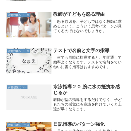
教師が子どもを怒る理由
教育技術シリーズ
怒る原因を、子どもではなく教師に求
めるという、こういう思考パターンが見
てくるのではないでしょうか。
テストで名前と文字の指導
教育技術シリーズ
何でも同時に指導すると、年間通して
効率よくなります。テストで名前をてい
ねいに書く指導はおすすめです。
水泳指導２０ 腕に水の抵抗を感
体育授業のコツ
じるか
教師が型の指導をするだけでなく、子ど
もたちの感覚にも意識を向けていくと上
達が早くなります。
日記指導のパターン強化
教育技術シリーズ
見たこと作文のパターンを強化しま