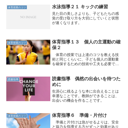
水泳指導２１ キックの練習
体育授業のコツ
見た目の美しさよりも、子どもたちの感
覚の受け取り方を大切にしていくと状態
が速くなります。
体育指導１３ 個人の主運動の確
体育授業のコツ
保２
体育の授業では上達のコツを教える技
術と同じくらいに、子ども個人の運動量
を確保するための技術や工夫も必要で
す。
読書指導 偶然の出会いを待つた
図書指導
めに
生涯心に残るような本に出合えることは
幸運なことです。教師ができることは、
出会いの機会を作ることです。
体育指導６ 準備・片付け
体育授業のコツ
準備と片付けは急がせるよりは、安全
と協力を指導する方がずっと効果があり