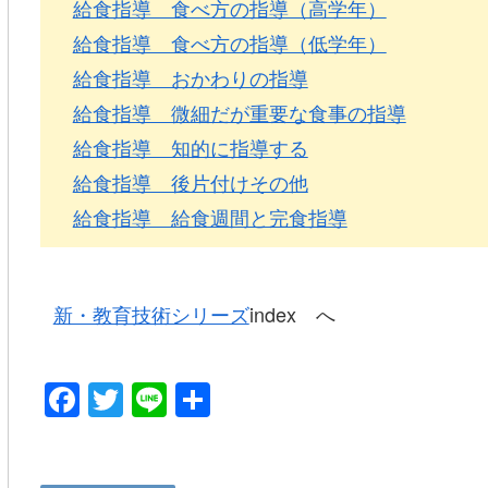
給食指導 食べ方の指導（高学年）
給食指導 食べ方の指導（低学年）
給食指導 おかわりの指導
給食指導 微細だが重要な食事の指導
給食指導 知的に指導する
給食指導 後片付けその他
給食指導 給食週間と完食指導
新・教育技術シリーズ
index へ
F
T
Li
共
a
wi
n
有
c
tt
e