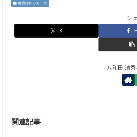
e
er
教育技術シリーズ
b
シ
o
o
X
F
k
八和田 清
関連記事