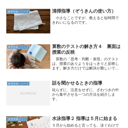
人が教室での生活を子どものころに過ご
しているために、教室というのは日常だ
と思っています。しかし、...
清掃指導（ぞうきんの使い方）
教育技術シリーズ
小さなことですが、教えると短時間で
きれいになるのです。
算数のテストの解き方４ 裏面は
教育技術シリーズ
授業の反映
算数の「思考・判断・表現」のテスト
は、授業のありようをはっきりと反映し
ます。解き方だけでは解決が難しいで
す。
話を聞かせるときの指導
教育技術シリーズ
叱らずに、注意をせずに、ざわつきの中
から集中させる一つの方法を紹介しま
す。
水泳指導２ 指導は５月に始まる
体育授業のコツ
５月から始めると言っても、泳ぐわけで