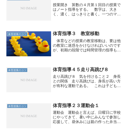
授業開き 算数の４月第１回目の授業で
はノート指導をする。 数字は、大き
く、濃く、はっきりと書く。一つのマス
に一つの数字、１０ならば１と０は二つ
のマスを使う。分数も２行で書かせる。
定規を使う。 行は一行空くように次を
書かせる。隣に二つ以上並ぶ...
体育指導３ 教室移動
体育授業のコツ
体育などの授業の教室移動は、要は他
の教室に迷惑をかけなければいいのです
が、初期の段階では時間管理の指導も必
要です。
体育指導４５走り高跳び８
体育授業のコツ
走り高跳び８ 気を付けること２ 身長
との関係 走り高跳びは、身長が高い方
が有利な運動である。 これは子どもた
ちにも話しておく。話しておく方が、そ
れぞれの目標が立てやすい。背の低い子
どもが、背の高い子どもと同じ高さを跳
んでいるとすれば、結果と...
体育指導２３運動会１
体育授業のコツ
運動会 運動会と言えば、日曜日に学校
にやってきて、暑い中にみんなで参加し
応援して、昼休みには親の作った弁当を
食べ、最後は紅白（またはブロック）の