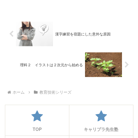
勝敗を決めて、日焼けして帰る、という
のが日本の（大げさでなく日本中の）伝
統だった。 良くも悪くも...
漢字練習を宿題にした意外な原因
理科２ イラストは２次元から始める
ホーム
教育技術シリーズ
TOP
キャリプラ先生塾