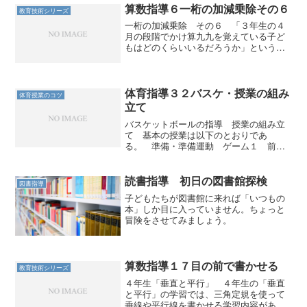
算数指導６一桁の加減乗除その６
教育技術シリーズ
一桁の加減乗除 その６ 「３年生の４
月の段階でかけ算九九を覚えている子ど
もはどのくらいいるだろうか」という問
いに明確に答えられる３年生の担任は少
ないだろう。 ２年生でかなり練習し、
それなりに合格している子どもでも時間
が経過すると記憶が劣化し...
体育指導３２バスケ・授業の組み
体育授業のコツ
立て
バスケットボールの指導 授業の組み立
て 基本の授業は以下のとおりであ
る。 準備・準備運動 ゲーム１ 前半
３分・後半３分 チーム練習・作戦タイ
ム ゲーム２ 前半３分・後半３分 後
片付け ゲームを授業の始めと終わりに
読書指導 初日の図書館探検
図書指導
２回する。対戦相手は同じチー...
子どもたちが図書館に来れば「いつもの
本」しか目に入っていません。ちょっと
冒険をさせてみましょう。
算数指導１７目の前で書かせる
教育技術シリーズ
４年生「垂直と平行」 ４年生の「垂直
と平行」の学習では、三角定規を使って
垂線や平行線を書かせる学習内容があ