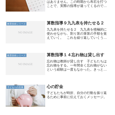
はありません。この時期から布石を打つ
ことで、実際の指導が違ってくるので
す。
算数指導９九九表を持たせる２
教育技術シリーズ
九九表を持たせる２ 九九表を積極的に
使わせながら、割り算の筆算の手順を覚
えていく。 これを繰り返していくうち
に、いつのまにか九九の方もできるよう
になって来るのである。先に述べた「他
の技術との併用」をしていくうちに、
個々の単独の技術も習得して...
算数指導１４忘れ物は貸し出す
教育技術シリーズ
忘れ物は教師が貸し出す 子どもたちは
忘れ物をする。一年間全く忘れ物がない
という経験は一度もなかった。きっとほ
とんどの学級でそうだろう。 忘れ物が
あることを前提で対応するべきである。
場合によっては、子どもには意識があっ
て再三親に頼んでいるが、...
心の貯金
子どもへの言葉
子どもたちが時折、自分の行動を振り返
るために事前に伝えておくメッセージ。