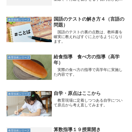
る。垂線はまだ書けるのだが、平行線を
書かせるのは想像以上に難しい。 この
学習では、唯一と言っていいほどノート
の罫線が邪魔になる。罫線を...
国語のテストの解き方４（言語の
教育技術シリーズ
問題）
国語のテストの裏の点数は、教科書を
確実に教えればすぐに上がるようになり
ます。
給食指導 食べ方の指導（高学
教育技術シリーズ
年）
実際の食べ方の指導で高学年に実施し
た内容です。
自学・原点はここから
教育技術シリーズ
教育現場に定着しつつある自学につい
て原点から考え直してみます。
算数指導１９授業開き
教育技術シリーズ