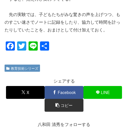
先の実験では、子どもたちがみな驚きの声を上げつつ、も
のすごい速さでノートに記録をしたり、協力して時間を計っ
たりしていたことを、おまけとして付け加えておく。
F
T
Li
共
a
wi
n
有
c
tt
e
教育技術シリーズ
e
er
b
シェアする
o
X
Facebook
LINE
o
コピー
k
八和田 清秀をフォローする