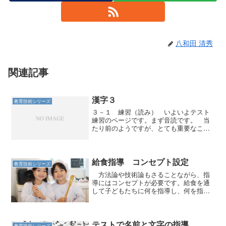
八和田 清秀
関連記事
漢字３
教育技術シリーズ
３－１ 練習（読み） いよいよテスト
練習のページです。まず音読です。 当
たり前のようですが、とても重要なこと
があります。 読めない漢字は、絶対に書
けません。読めることは、書くための大
前提です。 そこで読みの練習をしま
す。 ①教師の後につい...
給食指導 コンセプト設定
教育技術シリーズ
方法論や技術論もさることながら、指
導にはコンセプトが必要です。給食を通
して子どもたちに何を指導し、何を指導
しませんか。
テストで名前と文字の指導
教育技術シリーズ