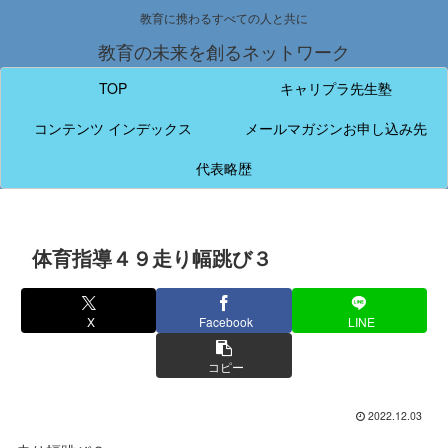
教育に携わるすべての人と共に
教育の未来を創るネットワーク
TOP
キャリプラ先生塾
コンテンツ インデックス
メールマガジンお申し込み先
代表略歴
体育指導４９走り幅跳び３
X
Facebook
LINE
コピー
2022.12.03