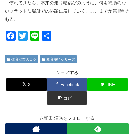
慣れてきたら、本来の走り幅跳びのように、何も補助のな
いフラットな場所での跳躍に戻していく。ここまでが第1時で
ある。
F
T
Li
共
a
wi
n
有
c
tt
e
体育授業のコツ
教育技術シリーズ
e
er
b
シェアする
o
X
Facebook
LINE
o
コピー
k
八和田 清秀をフォローする