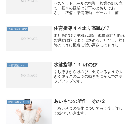
バスケットボールの指導 授業の組み立
て 基本の授業は以下のとおりであ
る。 準備・準備運動 ゲーム１ 前半
３分・後半３分 チーム練習・作戦タイ
ム ゲーム２ 前半３分・後半３分 後
片付け ゲームを授業の始めと終わりに
体育指導４４走り高跳び７
体育授業のコツ
２回する。対戦相手は同じチー...
走り高跳び７第3時以降 準備運動と慣れ
の運動は同じように進める。ただし、第1
時のように極端に低い高さにはもうしな
い。 子どもたちには始めるときに「ま
ずは楽に跳べる高さから始めなさい」と
指示をする。 広い意味ではこれも準備
運動の一種なのである...
水泳指導１１ けのび
体育授業のコツ
ふし浮きからけのび、似ているようで大
きく違うこの二つの動きをつかんでステ
ップアップです。
あいさつの所作 その２
教育技術シリーズ
あいさつの所作についてもう少し詳し
く述べていきます。