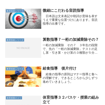
一つの手続きはそれほど難しいわけでは
ない。 分数のかけ算は、分子どうし・
分母どうしをそれぞれか...
微細にこだわる音読指導
教育技術シリーズ
日本語は文末表記や助詞が意味を表す
うえで重要な位置づけにあります。音読
指導の出番です。
算数指導７一桁の加減乗除その７
教育技術シリーズ
一桁の加減乗除 その７ ３年生の段階
で、先の「一桁の加減乗除」テストの足
し算・引き算・かけ算の３種類が５分で
満点が取れていると、筆算の学習はスム
ーズに進むはずである。 だから４月の
段階から、なるべく早く実態を把握し、
こまめに子どもたちに対応...
給食指導 後片付け
教育技術シリーズ
給食の指導の原則はマナー指導と食へ
の理解です。できるところから少しずつ
進めていきましょう。
体育指導３２バスケ・授業の組み
体育授業のコツ
立て