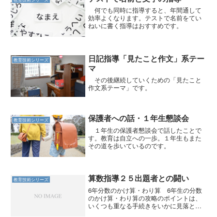
何でも同時に指導すると、年間通して
効率よくなります。テストで名前をてい
ねいに書く指導はおすすめです。
日記指導「見たこと作文」系テー
教育技術シリーズ
マ
その後継続していくための「見たこと
作文系テーマ」です。
保護者への話・１年生懇談会
教育技術シリーズ
１年生の保護者懇談会で話したことで
す。教育は自立への一歩。１年生もまた
その道を歩いているのです。
算数指導２５出題者との闘い
教育技術シリーズ
6年分数のかけ算・わり算 6年生の分数
のかけ算・わり算の攻略のポイントは、
いくつも重なる手続きをいかに見落とさ
ずに正確に処理できるかである。 一つ