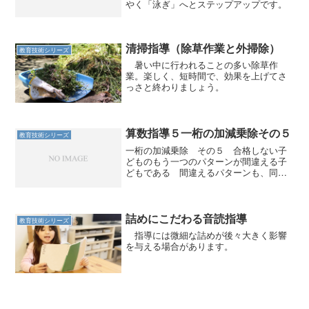
やく「泳ぎ」へとステップアップです。
清掃指導（除草作業と外掃除）
教育技術シリーズ
暑い中に行われることの多い除草作
業。楽しく、短時間で、効果を上げてさ
っさと終わりましょう。
算数指導５一桁の加減乗除その５
教育技術シリーズ
一桁の加減乗除 その５ 合格しない子
どものもう一つのパターンが間違える子
どもである 間違えるパターンも、同じ
問題を繰り返し間違える場合と、実施す
るたびに間違える場所が違うパターンが
ある。 同じ問題を間違えている場合
は、そもそも嘘を覚えてしま...
詰めにこだわる音読指導
教育技術シリーズ
指導には微細な詰めが後々大きく影響
を与える場合があります。