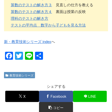
算数のテストの解き方３
見直しの仕方を教える
算数のテストの解き方４
裏面は授業の反映
理科のテストの解き方
テストの平均点 数字から子どもを見る方法
新・教育技術シリーズ index
へ
F
T
Li
共
a
wi
n
有
c
tt
e
教育技術シリーズ
e
er
b
シェアする
o
X
Facebook
LINE
o
コピー
k