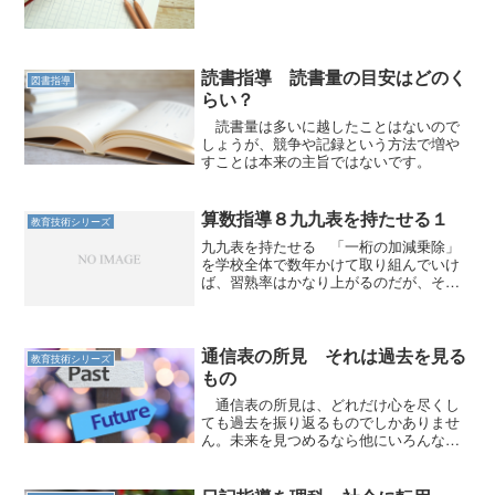
読書指導 読書量の目安はどのく
図書指導
らい？
読書量は多いに越したことはないので
しょうが、競争や記録という方法で増や
すことは本来の主旨ではないです。
算数指導８九九表を持たせる１
教育技術シリーズ
九九表を持たせる 「一桁の加減乗除」
を学校全体で数年かけて取り組んでいけ
ば、習熟率はかなり上がるのだが、それ
ができていない学校の場合は、それぞれ
の学年が、それぞれの状況で奮闘しなけ
ればならない。 ４年生の割り算の筆算
を学習するときに、かけ算...
通信表の所見 それは過去を見る
教育技術シリーズ
もの
通信表の所見は、どれだけ心を尽くし
ても過去を振り返るものでしかありませ
ん。未来を見つめるなら他にいろんな方
法があります。