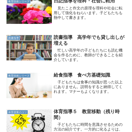
日記指導を理科・社会に転用
教育技術シリーズ
見たこと作文の原理を理科や社会に転
用して強化をねらいます。子どもたちも
熱中して書きます。
読書指導 高学年でも貸し出しが
図書指導
増える
忙しい高学年の子どもたちにも読む機
会を作るために、教師ができることを紹
介しています。
給食指導 食べ方基礎知識
教育技術シリーズ
子どもたちは食事の知識が思った以上
にありません。説明をすると納得してく
れます。マナーもよくなります。
体育指導５ 教室移動（残り時
体育授業のコツ
間）
子どもたちに時間を意識させるための
方法の紹介です。一方的に叱るよりは、