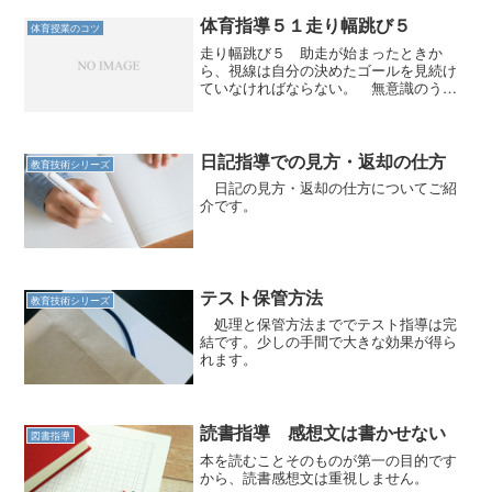
である。ほかの跳躍はみな片足踏切であ
る。縄跳びも両足だが、跳...
体育指導５１走り幅跳び５
体育授業のコツ
走り幅跳び５ 助走が始まったときか
ら、視線は自分の決めたゴールを見続け
ていなければならない。 無意識のうち
にそうやってゴールを決めているから
だ。 太ももが上がるようになり、跳躍
の角度がつくようになると、跳んでいる
瞬間にゴールを見ることはでき...
日記指導での見方・返却の仕方
教育技術シリーズ
日記の見方・返却の仕方についてご紹
介です。
テスト保管方法
教育技術シリーズ
処理と保管方法まででテスト指導は完
結です。少しの手間で大きな効果が得ら
れます。
読書指導 感想文は書かせない
図書指導
本を読むことそのものが第一の目的です
から、読書感想文は重視しません。