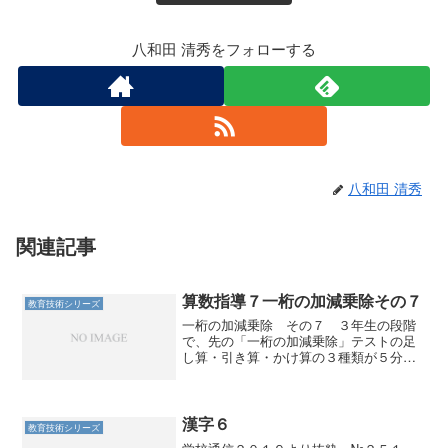
八和田 清秀をフォローする
八和田 清秀
関連記事
算数指導７一桁の加減乗除その７
教育技術シリーズ
一桁の加減乗除 その７ ３年生の段階
で、先の「一桁の加減乗除」テストの足
し算・引き算・かけ算の３種類が５分で
満点が取れていると、筆算の学習はスム
ーズに進むはずである。 だから４月の
段階から、なるべく早く実態を把握し、
こまめに子どもたちに対応...
漢字６
教育技術シリーズ