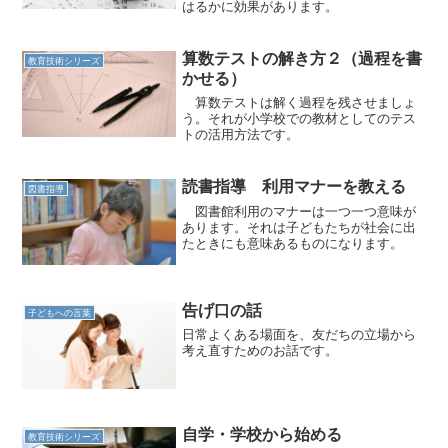
はるかに効果があります。
算数テストの解き方２（過程を書
教育技術シリーズ
かせる）
算数テストは解く過程を残させましょ
う。それが小学校での教材としてのテス
トの活用方法です。
読書指導 利用マナーを教える
図書指導
図書館利用のマナーは一つ一つ意味が
あります。それは子どもたちが社会に出
たときにも意味あるものになります。
告げ口の話
子どもへの言葉
日常よくある場面を、友だちの立場から
考え直すためのお話です。
自学・学校から始める
教育技術シリーズ