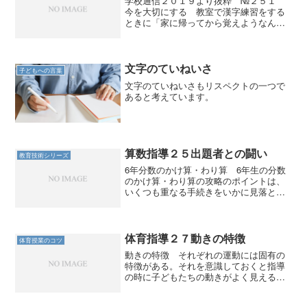
学校通信２０１９より抜粋 №２５１
今を大切にする 教室で漢字練習をする
ときに「家に帰ってから覚えようなんて
思ってはいけません。今この場で覚えて
しまうのです。そして、二度と忘れない
ようにするのです。」 というような話
をしていました。 実際に...
文字のていねいさ
子どもへの言葉
文字のていねいさもリスペクトの一つで
あると考えています。
算数指導２５出題者との闘い
教育技術シリーズ
6年分数のかけ算・わり算 6年生の分数
のかけ算・わり算の攻略のポイントは、
いくつも重なる手続きをいかに見落とさ
ずに正確に処理できるかである。 一つ
一つの手続きはそれほど難しいわけでは
ない。 分数のかけ算は、分子どうし・
分母どうしをそれぞれか...
体育指導２７動きの特徴
体育授業のコツ
動きの特徴 それぞれの運動には固有の
特徴がある。それを意識しておくと指導
の時に子どもたちの動きがよく見える。
１ 跳び箱運動 跳躍を含む運動はいろ
いろあるが、跳び箱運動は「両足踏切」