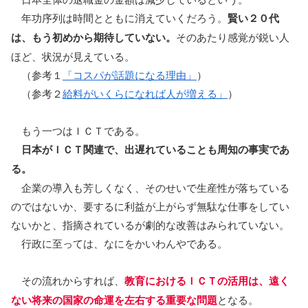
年功序列は時間とともに消えていくだろう。
賢い２０代
は、もう初めから期待していない。
そのあたり感覚が鋭い人
ほど、状況が見えている。
（参考１
「コスパが話題になる理由」
）
（参考２
給料がいくらになれば人が増える」
）
もう一つはＩＣＴである。
日本がＩＣＴ関連で、出遅れていることも周知の事実であ
る。
企業の導入も芳しくなく、そのせいで生産性が落ちている
のではないか、要するに利益が上がらず無駄な仕事をしてい
ないかと、指摘されているが劇的な改善はみられていない。
行政に至っては、なにをかいわんやである。
その流れからすれば、
教育におけるＩＣＴの活用は、遠く
ない将来の国家の命運を左右する重要な問題
となる。