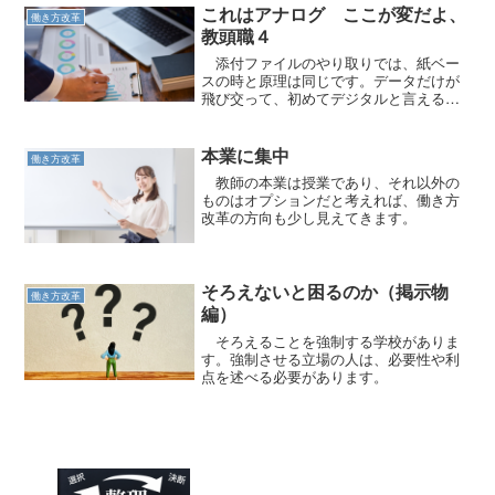
これはアナログ ここが変だよ、
働き方改革
教頭職４
添付ファイルのやり取りでは、紙ベー
スの時と原理は同じです。データだけが
飛び交って、初めてデジタルと言えるの
です。
本業に集中
働き方改革
教師の本業は授業であり、それ以外の
ものはオプションだと考えれば、働き方
改革の方向も少し見えてきます。
そろえないと困るのか（掲示物
働き方改革
編）
そろえることを強制する学校がありま
す。強制させる立場の人は、必要性や利
点を述べる必要があります。