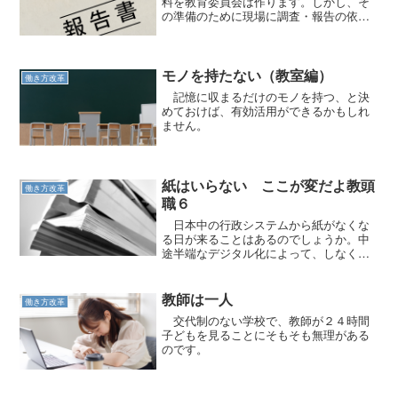
料を教育委員会は作ります。しかし、そ
の準備のために現場に調査・報告の依頼
がくるのです。
モノを持たない（教室編）
働き方改革
記憶に収まるだけのモノを持つ、と決
めておけば、有効活用ができるかもしれ
ません。
紙はいらない ここが変だよ教頭
働き方改革
職６
日本中の行政システムから紙がなくな
る日が来ることはあるのでしょうか。中
途半端なデジタル化によって、しなくて
いい苦労があります。
教師は一人
働き方改革
交代制のない学校で、教師が２４時間
子どもを見ることにそもそも無理がある
のです。