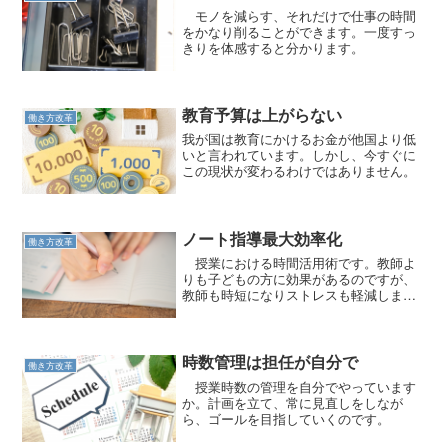
モノを減らす、それだけで仕事の時間
をかなり削ることができます。一度すっ
きりを体感すると分かります。
教育予算は上がらない
働き方改革
我が国は教育にかけるお金が他国より低
いと言われています。しかし、今すぐに
この現状が変わるわけではありません。
ノート指導最大効率化
働き方改革
授業における時間活用術です。教師よ
りも子どもの方に効果があるのですが、
教師も時短になりストレスも軽減しま
す。
時数管理は担任が自分で
働き方改革
授業時数の管理を自分でやっています
か。計画を立て、常に見直しをしなが
ら、ゴールを目指していくのです。