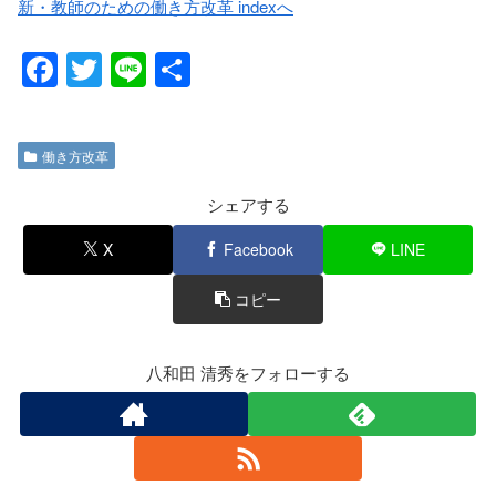
新・教師のための働き方改革 indexへ
F
T
Li
共
a
wi
n
有
c
tt
e
働き方改革
e
er
b
シェアする
o
X
Facebook
LINE
o
コピー
k
八和田 清秀をフォローする