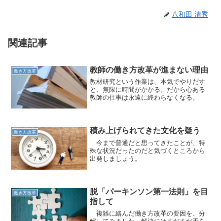
八和田 清秀
関連記事
教師の働き方改革が進まない理由
働き方改革
教材研究という作業は、本気でやりだす
と、無限に時間がかかる。だから心ある
教師の仕事は永遠に終わらなくなる。
積み上げられてきた文化を疑う
働き方改革
今まで普通だと思ってきたことが、特
殊な状況だったのだと気づくところから
出発しましょう。
脱「パーキンソン第一法則」を目
働き方改革
指して
複雑に絡んだ働き方改革の要因を、分
解してみました。解決にはまだまだ手を