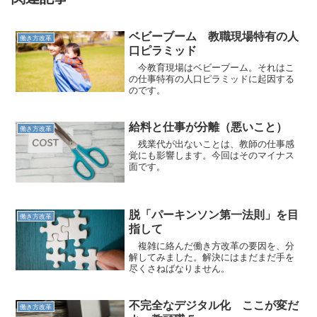
ベビーブーム 教職現場特有の人
働き方改革
口ピラミッド
今教育現場はベビーブーム。それはこ
の仕事特有の人口ピラミッドに起因する
のです。
給料と仕事が分離（悪いこと）
働き方改革
残業代が出ないことは、教師の仕事感
覚にも影響します。今回はそのマイナス
面です。
脱「パーキンソン第一法則」を目
働き方改革
指して
複雑に絡んだ働き方改革の要因を、分
解してみました。解決にはまだまだ手を
尽くさねばなりません。
不完全なデジタル化 ここが変だ
働き方改革