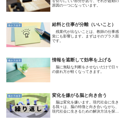
を切りにくい部分があり、それが超勤の
原因の一つになっています。
給料と仕事が分離（いいこと）
働き方改革
残業代が出ないことは、教師の仕事感
覚にも影響します。まずはそのプラス面
です。
情報を遮断して効率を上げる
働き方改革
脳に無駄な判断をさせないだけで日々
の疲れ方が軽くなってきます。
変化を嫌がる脳と向き合う
働き方改革
脳は変化を嫌います。現代社会に生き
る我々は、脳の特徴と向き合いながら、
現代社会に生きるための解決方法を探す
のです。