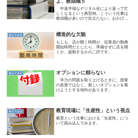
よ、教頭職５
中途半端なデジタル化により返って忙
しくなるという典型例。こういう仕事は
教頭職が多いので目立たない。おかげで
黙殺されている。
構造的な欠陥
働き方改革
もしも、店が開く時間が、従業員の勤務
開始時間だとしたら、準備せずに店を開
くか、超勤するかの二択です。
オプションに頼らない
働き方改革
学力の問題を取り上げるときに、授業
の改善ではなく、新しいオプションを着
けようとする傾向があります。
教育現場に「生産性」という視点
働き方改革
教育という仕事における「生産性」につ
いて踏み込んでみます。