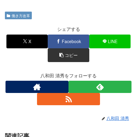
a
wi
n
有
c
tt
e
働き方改革
e
er
b
シェアする
o
X
Facebook
LINE
o
コピー
k
八和田 清秀をフォローする
八和田 清秀
関連記事