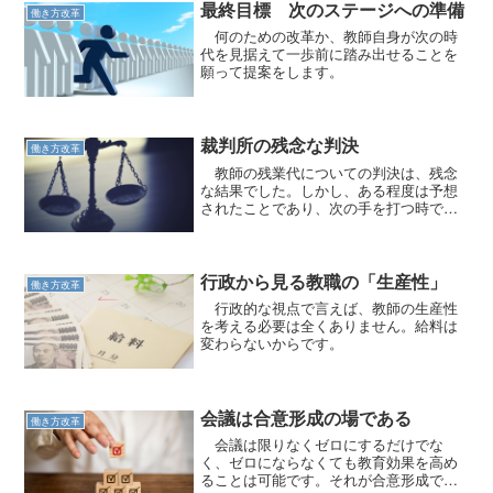
最終目標 次のステージへの準備
働き方改革
何のための改革か、教師自身が次の時
代を見据えて一歩前に踏み出せることを
願って提案をします。
裁判所の残念な判決
働き方改革
教師の残業代についての判決は、残念
な結果でした。しかし、ある程度は予想
されたことであり、次の手を打つ時で
す。
行政から見る教職の「生産性」
働き方改革
行政的な視点で言えば、教師の生産性
を考える必要は全くありません。給料は
変わらないからです。
会議は合意形成の場である
働き方改革
会議は限りなくゼロにするだけでな
く、ゼロにならなくても教育効果を高め
ることは可能です。それが合意形成で