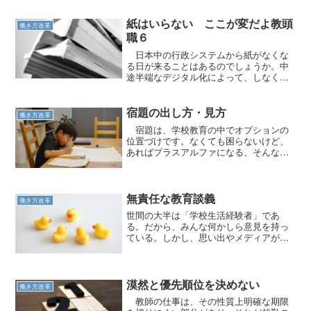
紙はいらない ここが変だよ教頭
働き方改革
職６
日本中の行政システムから紙がなくな
る日が来ることはあるのでしょうか。中
途半端なデジタル化によって、しなくて
いい苦労があります。
宿題の出し方・見方
働き方改革
宿題は、学校教育の中でオプションの
位置づけです。なくても困らないけど、
あればプラスアルファになる、そんな位
置づけが便利です。
無責任な教育談義
働き方改革
世間の大半は「学校生活経験者」であ
る。だから、みんな何かしら意見を持っ
ている。しかし、思い出やメディアが基
準になっている場合が多い。
漠然と優先順位を決めない
働き方改革
教師の仕事は、その性質上明確な期限