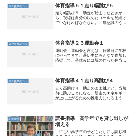
いい。そして正解ならば、...
体育指導５１走り幅跳び５
体育授業のコツ
走り幅跳び５ 助走が始まったときか
ら、視線は自分の決めたゴールを見続け
ていなければならない。 無意識のうち
にそうやってゴールを決めているから
だ。 太ももが上がるようになり、跳躍
の角度がつくようになると、跳んでいる
瞬間にゴールを見ることはでき...
体育指導２３運動会１
体育授業のコツ
運動会 運動会と言えば、日曜日に学校
にやってきて、暑い中にみんなで参加し
応援して、昼休みには親の作った弁当を
食べ、最後は紅白（またはブロック）の
勝敗を決めて、日焼けして帰る、という
のが日本の（大げさでなく日本中の）伝
統だった。 良くも悪くも...
体育指導４１走り高跳び４
体育授業のコツ
走り高跳び４ 助走のまま跳ぶと、当然
前に跳ぶことになる。助走のエネルギー
が上に上がるための推進力になるように
切り替えなくてはいけない。それが膝を
体に引き付ける動作である。 跳躍した
瞬間に上に体を上げるつもりで、膝を引
き付ける。この感覚を体感...
読書指導 高学年でも貸し出しが
図書指導
増える
忙しい高学年の子どもたちにも読む機