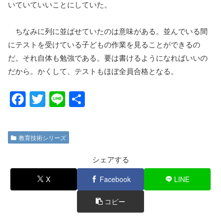
いていていいことにしていた。
ちなみに列に並ばせていたのは意味がある。並んでいる間
にテストを受けている子どもの作業を見ることができるの
だ。それ自体も勉強である。要は書けるようになればいいの
だから。かくして、テストもほぼ全員合格となる。
F
T
Li
共
a
wi
n
有
c
tt
e
教育技術シリーズ
e
er
b
シェアする
o
X
Facebook
LINE
o
コピー
k