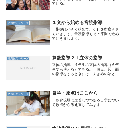
ている。
１文から始める音読指導
教育技術シリーズ
指導は小さく始めて、それを徹底させ
ていきます。音読指導もその原則で進め
ていきましょう。
算数指導２１立体の指導
教育技術シリーズ
立体の指導 ４年生の立体の指導（６年
生でも使える）である。 頂点、辺、面
の指導をするときには、大きめの箱と教
室そのものを活用するといい。 箱を見
せながら説明する。「このとがった部分
を頂点と言います。三角形や四角形と同
じですね。 頂点は全部で...
自学・原点はここから
教育技術シリーズ
教育現場に定着しつつある自学につい
て原点から考え直してみます。