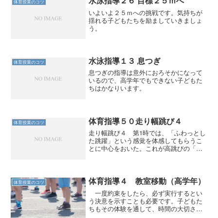
水泳指導２６ 目標２５ｍへ
体育授業のコツ
いよいよ２５ｍへの挑戦です。気持ちが
揺れる子どもたちを励ましていきましょ
う。
水泳指導１３ 息つぎ
体育授業のコツ
息つぎの指導は意外におろそかになって
いるので、高学年でもできない子どもた
ちはかなりいます。
体育指導５０走り幅跳び４
体育授業のコツ
走り幅跳び４ 第1時では、「ふわっとし
た跳躍」という感覚を体感してもらうこ
とに中心をおいた。これが高跳びの「原
初的なおもしろさ」につながるという考
えに基づいてである。 だから、まだ記
録を測っていない。 学習の前後の伸び
を見るために、一番初め...
体育指導４ 教室移動（高学年）
体育授業のコツ
一度約束をしたら、必ず実行するとい
う決意を示すことも必要です。子どもた
ちもその体験を通して、時間の大切さを
学びます。