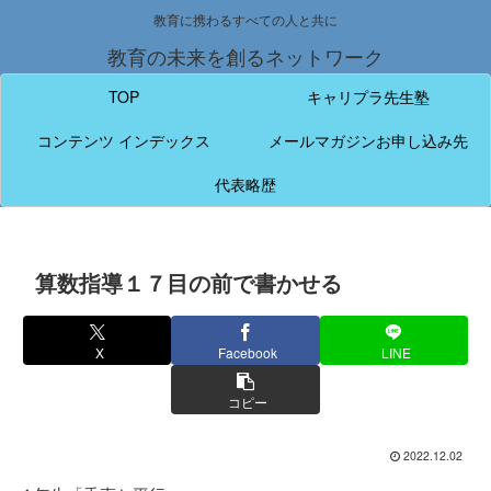
教育に携わるすべての人と共に
教育の未来を創るネットワーク
TOP
キャリプラ先生塾
コンテンツ インデックス
メールマガジンお申し込み先
代表略歴
算数指導１７目の前で書かせる
X
Facebook
LINE
コピー
2022.12.02