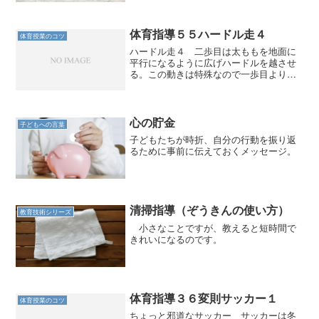
体育指導５５ハードル走４
体育授業のコツ
ハードル走４ 二歩目は太ももを地面に
平行になるように広げハードルを越させ
る。この動きは特殊なので一歩目よりも
練習が必要であろう。 二歩目を普通の
向きのまま通りぬかせようと思うとどう
しても「跳ぶ」ことになる。跳ばずにま
たぎこすためには、足を広...
心の貯金
子どもへの言葉
子どもたちが時折、自分の行動を振り返
るために事前に伝えておくメッセージ。
清掃指導（ぞうきんの使い方）
教育技術シリーズ
小さなことですが、教えると短時間で
きれいになるのです。
体育指導３６変則サッカー１
体育授業のコツ
ちょっと邪道なサッカー サッカーは冬