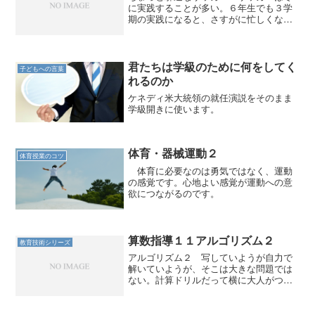
に実践することが多い。６年生でも３学
期の実践になると、さすがに忙しくな
り、正直なところゆったりとサッカーを
やっている暇がない。 そもそもサッカ
ーは習っている子どもが一定数いる反
面、授業以外では全く触れない...
君たちは学級のために何をしてく
子どもへの言葉
れるのか
ケネディ米大統領の就任演説をそのまま
学級開きに使います。
体育・器械運動２
体育授業のコツ
体育に必要なのは勇気ではなく、運動
の感覚です。心地よい感覚が運動への意
欲につながるのです。
算数指導１１アルゴリズム２
教育技術シリーズ
アルゴリズム２ 写していようが自力で
解いていようが、そこは大きな問題では
ない。計算ドリルだって横に大人がつい
て全て答えを教えているかもしれないの
だ。 この宿題のチェックの代わりに、
１問だけ選んで、その場でさせてみても