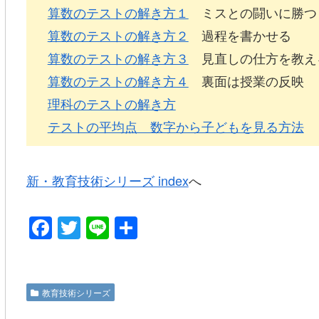
算数のテストの解き方１
ミスとの闘いに勝つ
算数のテストの解き方２
過程を書かせる
算数のテストの解き方３
見直しの仕方を教え
算数のテストの解き方４
裏面は授業の反映
理科のテストの解き方
テストの平均点 数字から子どもを見る方法
新・教育技術シリーズ index
へ
F
T
Li
共
a
wi
n
有
c
tt
e
e
er
教育技術シリーズ
b