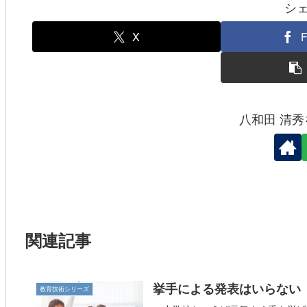
シ
o
o
X
F
k
八和田 清
関連記事
挙手による発表はいらない
教育技術シリーズ