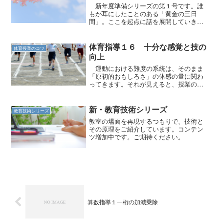
新年度準備シリーズの第１号です。誰
もが耳にしたことのある「黄金の三日
間」。ここを起点に話を展開していきま
す。
体育指導１６ 十分な感覚と技の
体育授業のコツ
向上
運動における難度の系統は、そのまま
「原初的おもしろさ」の体感の量に関わ
ってきます。それが見えると、授業の組
み立てが変わります。
新・教育技術シリーズ
教育技術シリーズ
教室の場面を再現するつもりで、技術と
その原理をご紹介しています。コンテン
ツ増加中です。ご期待ください。
算数指導１一桁の加減乗除