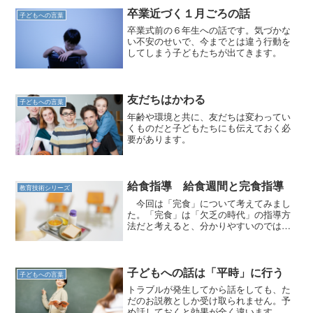
卒業近づく１月ごろの話
子どもへの言葉
卒業式前の６年生への話です。気づかな
い不安のせいで、今までとは違う行動を
してしまう子どもたちが出てきます。
友だちはかわる
子どもへの言葉
年齢や環境と共に、友だちは変わってい
くものだと子どもたちにも伝えておく必
要があります。
給食指導 給食週間と完食指導
教育技術シリーズ
今回は「完食」について考えてみまし
た。「完食」は「欠乏の時代」の指導方
法だと考えると、分かりやすいのではな
いでしょうか。
子どもへの話は「平時」に行う
子どもへの言葉
トラブルが発生してから話をしても、た
だのお説教としか受け取られません。予
め話しておくと効果が全く違います。