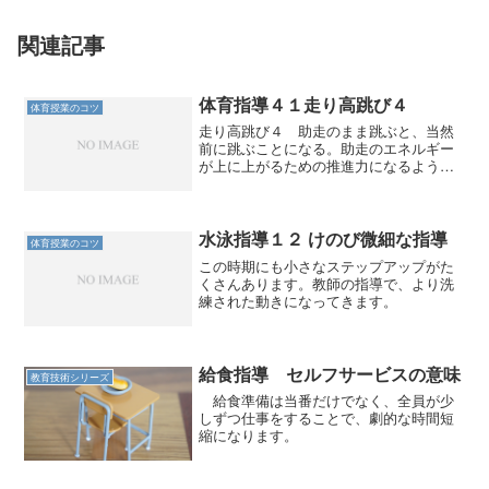
関連記事
体育指導４１走り高跳び４
体育授業のコツ
走り高跳び４ 助走のまま跳ぶと、当然
前に跳ぶことになる。助走のエネルギー
が上に上がるための推進力になるように
切り替えなくてはいけない。それが膝を
体に引き付ける動作である。 跳躍した
瞬間に上に体を上げるつもりで、膝を引
き付ける。この感覚を体感...
水泳指導１２ けのび微細な指導
体育授業のコツ
この時期にも小さなステップアップがた
くさんあります。教師の指導で、より洗
練された動きになってきます。
給食指導 セルフサービスの意味
教育技術シリーズ
給食準備は当番だけでなく、全員が少
しずつ仕事をすることで、劇的な時間短
縮になります。