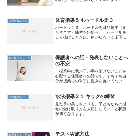
体育指導５４ハードル走３
体育授業のコツ
ハードル走３ ハードルを跳び越す（ま
たぎこす）練習を始める。 ハードルを
走り抜けるときに、体がなるべく上下し
ないようにするにはどうしたらいいか、
それを考えていくとフォームはおよそ決
まってくる。 一歩目を振り上げたとき
に、足がハードルに引っか...
保護者への話・発表しないことへ
教育技術シリーズ
の不安
授業中に我が子が手を挙げないことを
心配する保護者への話です。そもそも自
分が授業での挙手に重きを置いてないの
ですが。
水泳指導２１ キックの練習
体育授業のコツ
見た目の美しさよりも、子どもたちの感
覚の受け取り方を大切にしていくと状態
が速くなります。
テスト実施方法
教育技術シリーズ