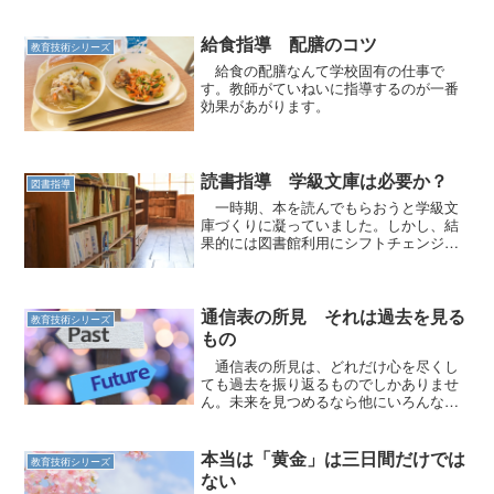
給食指導 配膳のコツ
教育技術シリーズ
給食の配膳なんて学校固有の仕事で
す。教師がていねいに指導するのが一番
効果があがります。
読書指導 学級文庫は必要か？
図書指導
一時期、本を読んでもらおうと学級文
庫づくりに凝っていました。しかし、結
果的には図書館利用にシフトチェンジし
ていきました。
通信表の所見 それは過去を見る
教育技術シリーズ
もの
通信表の所見は、どれだけ心を尽くし
ても過去を振り返るものでしかありませ
ん。未来を見つめるなら他にいろんな方
法があります。
本当は「黄金」は三日間だけでは
教育技術シリーズ
ない