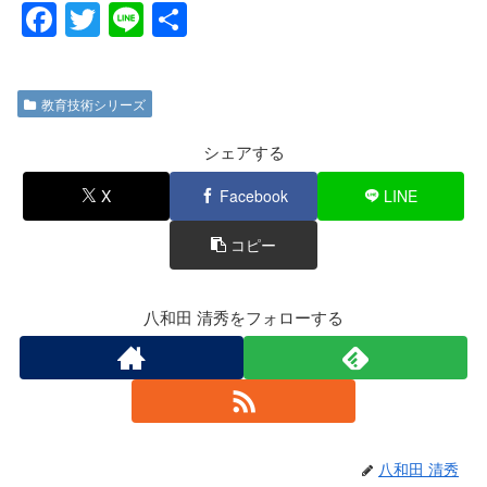
F
T
Li
共
a
wi
n
有
c
tt
e
教育技術シリーズ
e
er
b
シェアする
o
X
Facebook
LINE
o
コピー
k
八和田 清秀をフォローする
八和田 清秀