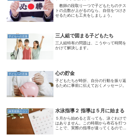
教師の段取り一つで子どもたちのテス
トの点数が上がるのなら、自信をつけさ
せるためにも工夫をしましょう。
三人組で固まる子どもたち
子どもへの言葉
三人組特有の問題は、こうやって時間を
かけて解決します。
心の貯金
子どもへの言葉
子どもたちが時折、自分の行動を振り返
るために事前に伝えておくメッセージ。
水泳指導２ 指導は５月に始まる
体育授業のコツ
５月から始めると言っても、泳ぐわけで
はありません。この時期から布石を打つ
ことで、実際の指導が違ってくるので
す。