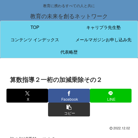
教育に携わるすべての人と共に
教育の未来を創るネットワーク
TOP
キャリプラ先生塾
コンテンツ インデックス
メールマガジンお申し込み先
代表略歴
算数指導２一桁の加減乗除その２
X
Facebook
LINE
コピー
2022.12.02