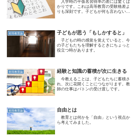
入学時の平仮名習得率の差には驚くば
かりです。これは高等教育の受験格差よ
りも深刻です。子どもが何も言わないだ
けです。
子どもが思う「もしかすると」
初等教育論
子どもの時の感覚を覚えていると、今
の子どもたちを理解するときにちょっと
役立つ時があります。
経験と知識の蓄積が次に生きる
初等教育論
今教えることは、子どもたちに蓄積さ
れ、次に花開くことにつながります。教
師の仕事はバトンの受け渡しです。
自由とは
初等教育論
教育とは何かを「自由」という視点か
ら考えてみました。