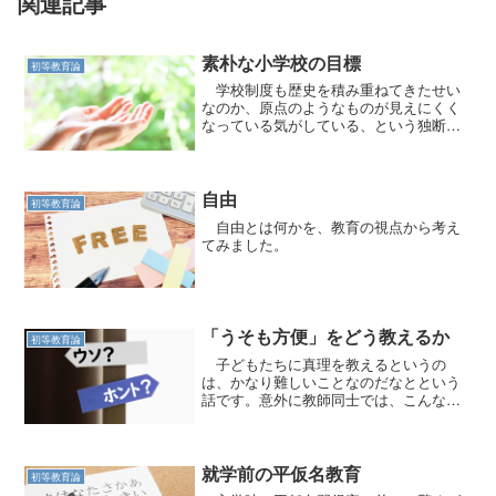
関連記事
素朴な小学校の目標
初等教育論
学校制度も歴史を積み重ねてきたせい
なのか、原点のようなものが見えにくく
なっている気がしている、という独断と
偏見のページです。
自由
初等教育論
自由とは何かを、教育の視点から考え
てみました。
「うそも方便」をどう教えるか
初等教育論
子どもたちに真理を教えるというの
は、かなり難しいことなのだなとという
話です。意外に教師同士では、こんな話
をしませんよね。
就学前の平仮名教育
初等教育論