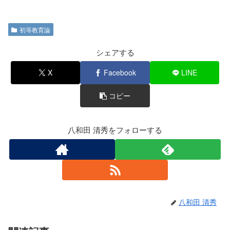
a
wi
n
有
c
tt
e
初等教育論
e
er
b
シェアする
o
X
Facebook
LINE
o
コピー
k
八和田 清秀をフォローする
八和田 清秀