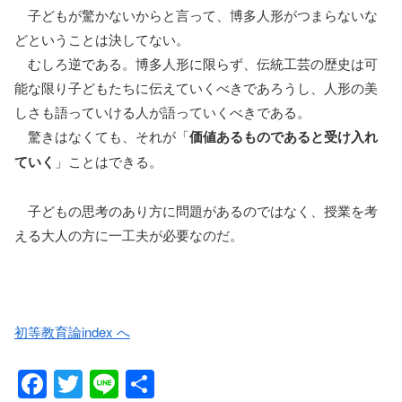
子どもが驚かないからと言って、博多人形がつまらないな
どということは決してない。
むしろ逆である。博多人形に限らず、伝統工芸の歴史は可
能な限り子どもたちに伝えていくべきであろうし、人形の美
しさも語っていける人が語っていくべきである。
驚きはなくても、それが「
価値あるものであると受け入れ
ていく
」ことはできる。
子どもの思考のあり方に問題があるのではなく、授業を考
える大人の方に一工夫が必要なのだ。
初等教育論index へ
F
T
Li
共