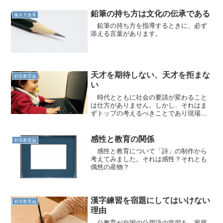
鉛筆の持ち方は文化の伝承である
働き方改革
鉛筆の持ち方を指導するときに、必ず
添える言葉があります。
天才を期待しない、天才を拒まな
初等教育論
い
時代とともに社会の要請が変わること
は仕方がありません。しかし、それはま
ずトップの考えるべきことであり現場の
責任ではありません。
感性と教育の関係
初等教育論
感性と教育について「詩」の制作から
考えてみました。それは感性？それとも
偶然の産物？
漢字練習を宿題にしてはいけない
初等教育論
理由
公教育が自国の公用語の学習を、家庭