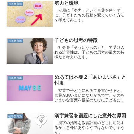
努力と環境
初等教育論
安易に「努力」という言葉を使わず
に、子どもたちの行動を変えていく方法
を考えてみます。
子どもの思考の特徴
初等教育論
社会を「そういうもの」として受け入
れる許容性は、子どもの思考の最大の特
徴だと考えいます。
めあては不要２「あいまいさ」と
初等教育論
忖度
授業で子どもにめあてを書かせると、
言葉があいまいになりがちです。そのあ
いまいな言葉を授業のたびに子どもに与
えています。
漢字練習を宿題にした意外な原因
初等教育論
漢字の指導を教育計画のどこに明記す
るか、意外にあやふやではないでしょう
か。