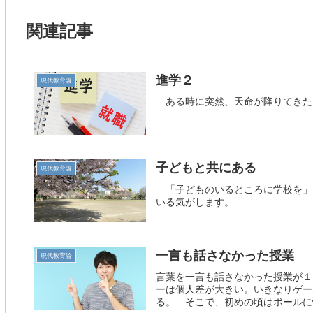
関連記事
進学２
現代教育論
ある時に突然、天命が降りてきた
子どもと共にある
現代教育論
「子どものいるところに学校を」
いる気がします。
一言も話さなかった授業
現代教育論
言葉を一言も話さなかった授業が１
ーは個人差が大きい。いきなりゲー
る。 そこで、初めの頃はボールに慣