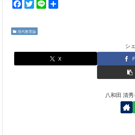
F
T
Li
共
a
wi
n
有
c
tt
e
e
er
現代教育論
b
シ
o
o
X
F
k
八和田 清