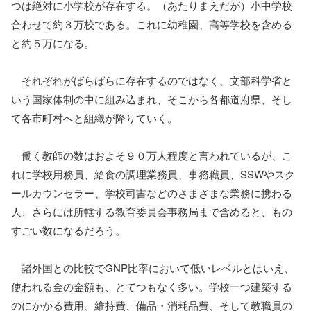
つは絶対に小学校が存在する。（あたりまえだが）小中学校
合わせて約３万校である。これに幼稚園、高等学校を含める
と約５万になる。
それぞれがばらばらに存在するのではなく、文部科学省と
いう国家体制の中に組み込まれ、そこから各都道府県、そし
て各市町村へと組織が降りていく。
働く教師の数はおよそ９０万人程度と言われているが、こ
れに学校用務員、給食の調理業務員、事務職員、SSWやスク
ールカウンセラー、学校司書などのさまざまな業務に携わる
人、さらには所轄する教育委員会事務局まで含めると、もの
すごい数になるだろう。
諸外国との比較でGNP比率において低いレベルとはいえ、
使われる金の金額も、とてつもなく多い。学校一つ建築する
のにかかる費用、維持費、備品・消耗品費、そして教職員の