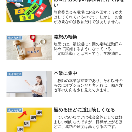
い
教育委員会も現場にお金を回すよう努力
はしてくれているのです。しかし、お金
が必要なのは教育だけではありません。
発想の転換
働き方改革
地元では、最低週に１回の定時退勤日を
決めて実施するようになっている。
「定時退勤」とは言っても、学校独自で
決めた時刻でいいので、勤務終了は１７
時でも一斉退勤は１８時までに完了する
ことなどと、ローカルルールを決めてい
た。 しかし、この週１回の...
本業に集中
働き方改革
教師の本業は授業であり、それ以外の
ものはオプションだと考えれば、働き方
改革の方向も少し見えてきます。
極めるほどに道は険しくなる
働き方改革
ていねいなケアは社会全体としては好
ましい傾向なのですが、目標が上がるほ
どに、成功の難度は高くなるのです。