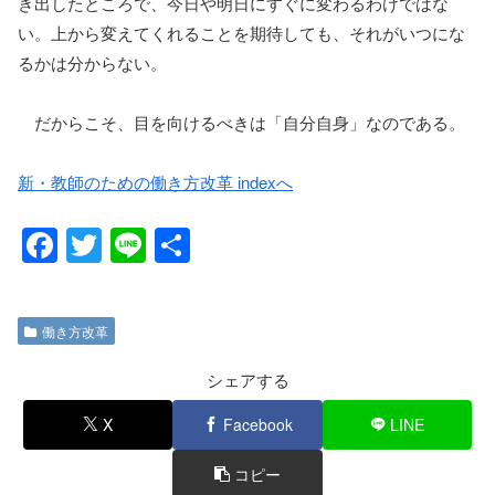
き出したところで、今日や明日にすぐに変わるわけではな
い。上から変えてくれることを期待しても、それがいつにな
るかは分からない。
だからこそ、目を向けるべきは「自分自身」なのである。
新・教師のための働き方改革 indexへ
F
T
Li
共
a
wi
n
有
c
tt
e
働き方改革
e
er
b
シェアする
o
X
Facebook
LINE
o
コピー
k