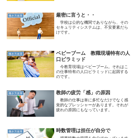
厳密に言うと・・
働き方改革
学校は公的な機関でありながら、その
セキュリティシステムは、不安要素だら
けです。
ベビーブーム 教職現場特有の人
働き方改革
口ピラミッド
今教育現場はベビーブーム。それはこ
の仕事特有の人口ピラミッドに起因する
のです。
教師の疲労「感」の原因
働き方改革
教師の仕事は単に多忙なだけでなく感
覚的なプレッシャーがあります。それが
疲れの原因にもなっています。
時数管理は担任が自分で
働き方改革
授業時数の管理を自分でやっています