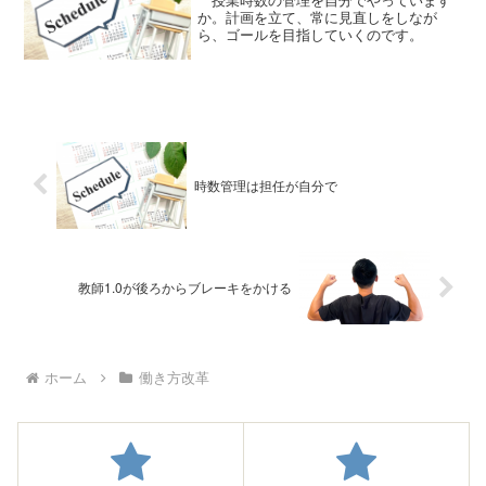
か。計画を立て、常に見直しをしなが
ら、ゴールを目指していくのです。
時数管理は担任が自分で
教師1.0が後ろからブレーキをかける
ホーム
働き方改革