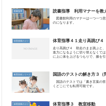
読書指導 利用マナーを教
図書指導
図書館利用のマナーは一つ一つ意
のになります。
体育指導４１走り高跳び４
体育授業のコツ
走り高跳び４ 助走のまま跳ぶと、
進力になるように切り替えなくては
に上に体を上げるつもりで、膝を引き
国語のテストの解き方３（
教育技術シリーズ
国語のテストでは「書き言葉の答
くどこにでも転用可能です。
体育指導３ 教室移動
体育授業のコツ