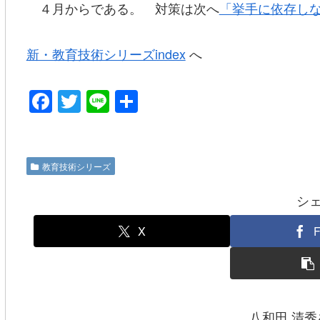
４月からである。 対策は次へ
「挙手に依存し
新・教育技術シリーズindex
へ
F
T
Li
共
a
wi
n
有
c
tt
e
e
er
教育技術シリーズ
b
シ
o
o
X
F
k
八和田 清