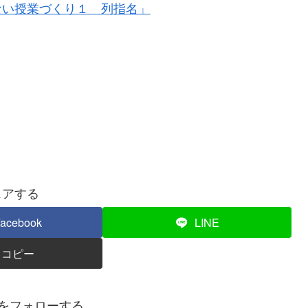
ない授業づくり１ 列指名」
ェアする
acebook
LINE
コピー
秀をフォローする