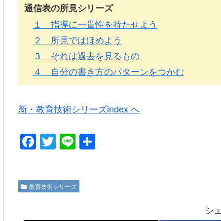
通信表の所見シリーズ
１ 指導に一貫性を持たせよう
２ 所見ではほめよう
３ それは過去を見るもの
４ 自分の書き方のパターンをつかむ
新・教育技術シリーズindex へ
F
T
Li
共
a
wi
n
有
c
tt
e
e
er
教育技術シリーズ
b
シ
o