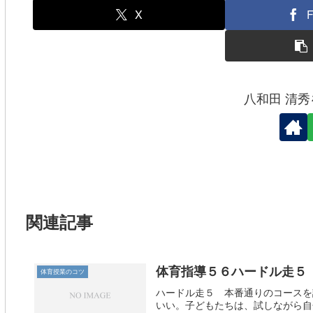
o
X
F
k
八和田 清
関連記事
体育指導５６ハードル走５
体育授業のコツ
ハードル走５ 本番通りのコースを
いい。子どもたちは、試しながら自