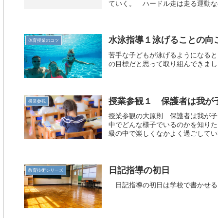
ていく。 ハードル走は走る運動なの
水泳指導１泳げることの向
体育授業のコツ
苦手な子どもが泳げるようになると
の目標だと思って取り組んできまし
授業参観１ 保護者は我が
授業参観
授業参観の大原則 保護者は我が子
中でどんな様子でいるのかを知りた
級の中で楽しくなかよく過ごしていて
日記指導の初日
教育技術シリーズ
日記指導の初日は学校で書かせる