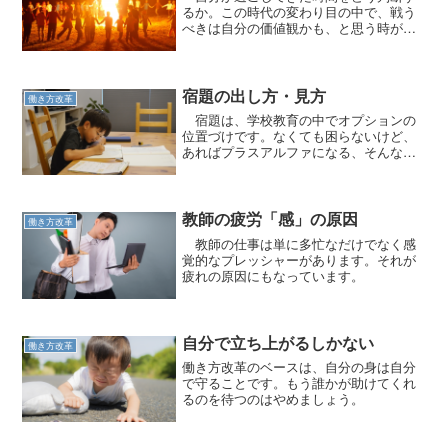
るか。この時代の変わり目の中で、戦う
べきは自分の価値観かも、と思う時があ
ります。
宿題の出し方・見方
働き方改革
宿題は、学校教育の中でオプションの
位置づけです。なくても困らないけど、
あればプラスアルファになる、そんな位
置づけが便利です。
教師の疲労「感」の原因
働き方改革
教師の仕事は単に多忙なだけでなく感
覚的なプレッシャーがあります。それが
疲れの原因にもなっています。
自分で立ち上がるしかない
働き方改革
働き方改革のベースは、自分の身は自分
で守ることです。もう誰かが助けてくれ
るのを待つのはやめましょう。