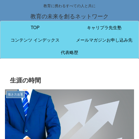
教育に携わるすべての人と共に
教育の未来を創るネットワーク
TOP
キャリプラ先生塾
コンテンツ インデックス
メールマガジンお申し込み先
代表略歴
生涯の時間
働き方改革