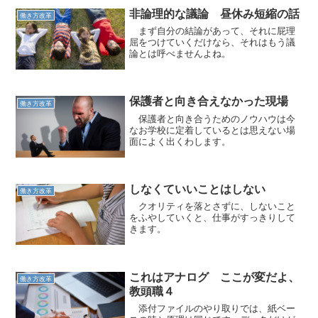
非論理的な議論 昼休み短縮の話
働き方改革
まず自分の結論があって、それに屁理
屈をつけていくだけなら、それはもう議
論とは呼べませんよね。
保護者と向き合えなかった現場
働き方改革
保護者と向き合うためのノウハウは今
なお学校に定着しているとは思えない場
面によく出くわします。
しなくていいことはしない
働き方改革
クオリティを落とさずに、しないこと
をふやしていくと、仕事がすっきりして
きます。
これはアナログ ここが変だよ、
働き方改革
教頭職４
添付ファイルのやり取りでは、紙ベー