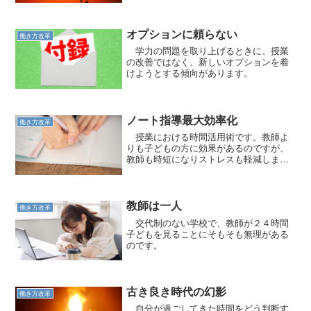
オプションに頼らない
働き方改革
学力の問題を取り上げるときに、授業
の改善ではなく、新しいオプションを着
けようとする傾向があります。
ノート指導最大効率化
働き方改革
授業における時間活用術です。教師よ
りも子どもの方に効果があるのですが、
教師も時短になりストレスも軽減しま
す。
教師は一人
働き方改革
交代制のない学校で、教師が２４時間
子どもを見ることにそもそも無理がある
のです。
古き良き時代の幻影
働き方改革
自分が過ごしてきた時間をどう判断す