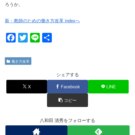
ろうか。
新・教師のための働き方改革 indexへ
F
T
Li
共
a
wi
n
有
c
tt
e
働き方改革
e
er
b
シェアする
o
X
Facebook
LINE
o
コピー
k
八和田 清秀をフォローする