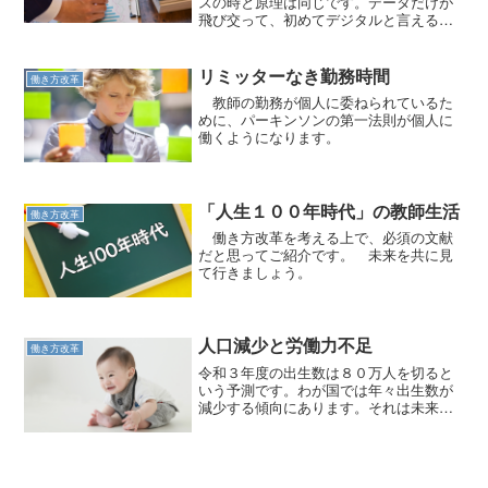
スの時と原理は同じです。データだけが
飛び交って、初めてデジタルと言えるの
です。
リミッターなき勤務時間
働き方改革
教師の勤務が個人に委ねられているた
めに、パーキンソンの第一法則が個人に
働くようになります。
「人生１００年時代」の教師生活
働き方改革
働き方改革を考える上で、必須の文献
だと思ってご紹介です。 未来を共に見
て行きましょう。
人口減少と労働力不足
働き方改革
令和３年度の出生数は８０万人を切ると
いう予測です。わが国では年々出生数が
減少する傾向にあります。それは未来の
働き手の減少を意味するのです。