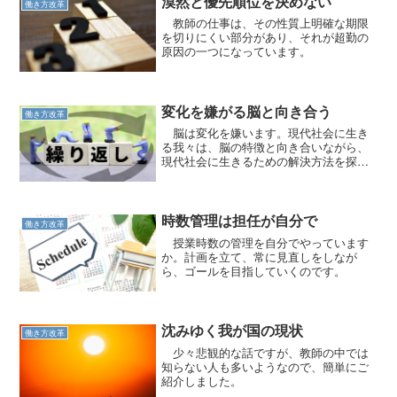
漠然と優先順位を決めない
働き方改革
教師の仕事は、その性質上明確な期限
を切りにくい部分があり、それが超勤の
原因の一つになっています。
変化を嫌がる脳と向き合う
働き方改革
脳は変化を嫌います。現代社会に生き
る我々は、脳の特徴と向き合いながら、
現代社会に生きるための解決方法を探す
のです。
時数管理は担任が自分で
働き方改革
授業時数の管理を自分でやっています
か。計画を立て、常に見直しをしなが
ら、ゴールを目指していくのです。
沈みゆく我が国の現状
働き方改革
少々悲観的な話ですが、教師の中では
知らない人も多いようなので、簡単にご
紹介しました。