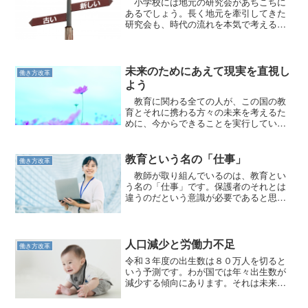
小学校には地元の研究会があちこちに
あるでしょう。長く地元を牽引してきた
研究会も、時代の流れを本気で考える時
期です。
未来のためにあえて現実を直視し
働き方改革
よう
教育に関わる全ての人が、この国の教
育とそれに携わる方々の未来を考えるた
めに、今からできることを実行していか
ねばなりません。
教育という名の「仕事」
働き方改革
教師が取り組んでいるのは、教育とい
う名の「仕事」です。保護者のそれとは
違うのだという意識が必要であると思っ
ています。
人口減少と労働力不足
働き方改革
令和３年度の出生数は８０万人を切ると
いう予測です。わが国では年々出生数が
減少する傾向にあります。それは未来の
働き手の減少を意味するのです。