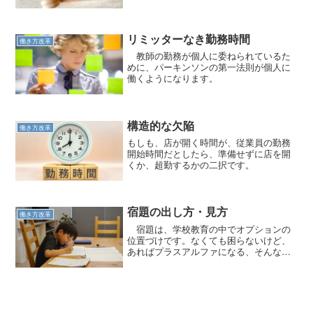
決めた時刻でいいので、勤務終了は１７
時でも一斉退勤は１８時までに完了する
ことなどと、ローカルルールを決めてい
た。 しかし、この週１回の...
リミッターなき勤務時間
働き方改革
教師の勤務が個人に委ねられているた
めに、パーキンソンの第一法則が個人に
働くようになります。
構造的な欠陥
働き方改革
もしも、店が開く時間が、従業員の勤務
開始時間だとしたら、準備せずに店を開
くか、超勤するかの二択です。
宿題の出し方・見方
働き方改革
宿題は、学校教育の中でオプションの
位置づけです。なくても困らないけど、
あればプラスアルファになる、そんな位
置づけが便利です。