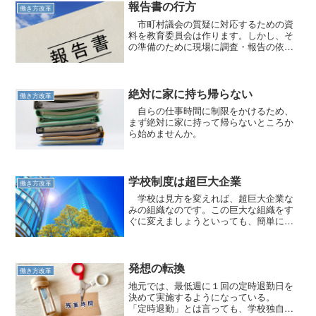
報告書の行方
働き方改革
市町村議会の質疑に対応するための資
料を教育委員会は作ります。しかし、そ
の準備のために現場に調査・報告の依頼
がくるのです。
絶対に家に持ち帰らない
働き方改革
自らの仕事時間に制限をかけるため、
まず絶対に家に持って帰らないところか
ら始めませんか。
学校制度は超巨大企業
働き方改革
学校は見方を変えれば、超巨大企業な
みの組織なのです。この巨大な組織をす
ぐに変えましょうといっても、簡単には
動きません。
発想の転換
働き方改革
地元では、最低週に１回の定時退勤日を
決めて実施するようになっている。
「定時退勤」とは言っても、学校独自で