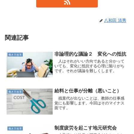
八和田 清秀
関連記事
非論理的な議論２ 変化への抵抗
働き方改革
人はそれがいい方向であると分かって
いても、変化に抵抗する心理に陥りがち
です。それが議論を難しくします。
給料と仕事が分離（悪いこと）
働き方改革
残業代が出ないことは、教師の仕事感
覚にも影響します。今回はそのマイナス
面です。
制度疲労を起こす地元研究会
働き方改革