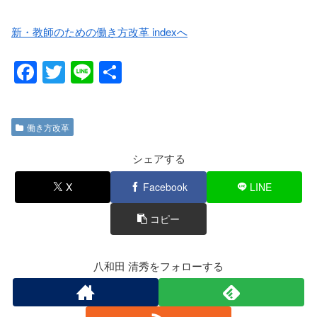
新・教師のための働き方改革 indexへ
F
T
Li
共
a
wi
n
有
c
tt
e
働き方改革
e
er
b
シェアする
o
X
Facebook
LINE
o
コピー
k
八和田 清秀をフォローする