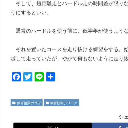
そして、短距離走とハードル走の時間差が限りな
うにするといい。
通常のハードルを使う前に、低学年が使うような
それを置いたコースを走り抜ける練習をする。始
越して走っていたが、やがて何もないように走り
F
T
Li
共
a
wi
n
有
c
tt
e
e
er
体育授業のコツ
教育技術シリーズ
b
シ
o