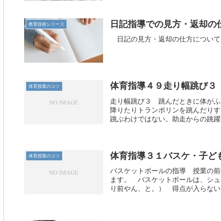
日記指導での見方・返却の
教育技術シリーズ
日記の見方・返却の仕方について
体育指導４９走り幅跳び３
体育授業のコツ
走り幅跳び３ 跳んだときに体がふ
降りたりトランポリンを跳んだりす
跳ぶわけではない。助走からの跳躍に
体育指導３１バスケ・子ど
体育授業のコツ
バスケットボールの指導 授業の前
ます。 バスケットボールは、シュ
り前やん、と。） 得点が入らないと