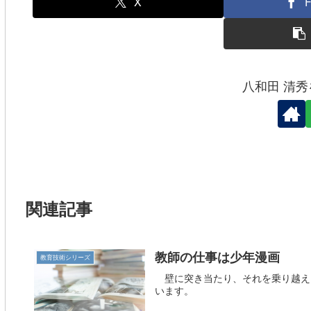
o
X
F
k
八和田 清
関連記事
教師の仕事は少年漫画
教育技術シリーズ
壁に突き当たり、それを乗り越え
います。