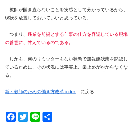
教師が開き直らないことを実感として分かっているから、
現状を放置しておいていいと思っている。
つまり、
残業を前提とする仕事の仕方を容認している現場
の善意に、甘えているのである。
しかも、何のリミッターもない状態で無報酬残業を黙認し
ているために、その状況には事実上、歯止めがかからなくな
る。
新・教師のための働き方改革 index
に戻る
F
T
Li
共
a
wi
n
有