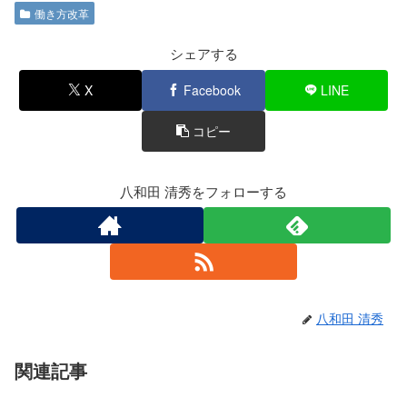
c
tt
e
働き方改革
e
er
b
シェアする
o
X
Facebook
LINE
o
コピー
k
八和田 清秀をフォローする
八和田 清秀
関連記事