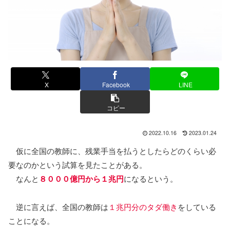
X
Facebook
LINE
コピー
2022.10.16
2023.01.24
仮に全国の教師に、残業手当を払うとしたらどのくらい必
要なのかという試算を見たことがある。
なんと
８０００億円から１兆円
になるという。
逆に言えば、全国の教師は
１兆円分のタダ働き
をしている
ことになる。