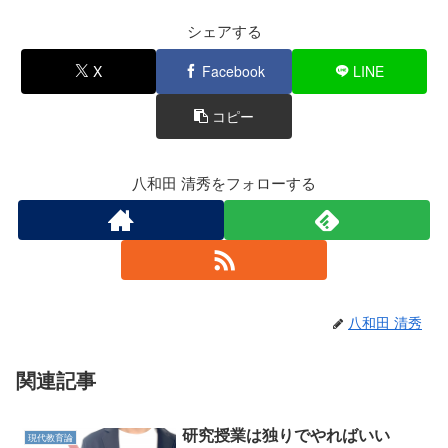
e
er
b
シェアする
o
X
Facebook
LINE
o
コピー
k
八和田 清秀をフォローする
八和田 清秀
関連記事
研究授業は独りでやればいい
現代教育論