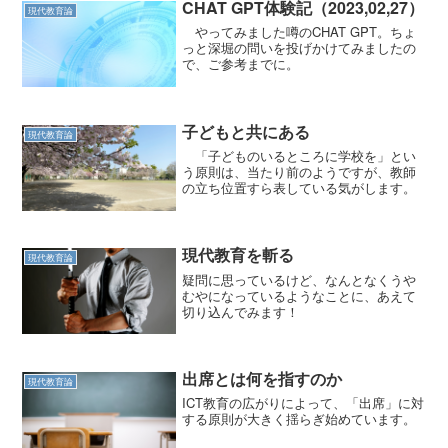
CHAT GPT体験記（2023,02,27）
現代教育論
やってみました噂のCHAT GPT。ちょ
っと深堀の問いを投げかけてみましたの
で、ご参考までに。
子どもと共にある
現代教育論
「子どものいるところに学校を」とい
う原則は、当たり前のようですが、教師
の立ち位置すら表している気がします。
現代教育を斬る
現代教育論
疑問に思っているけど、なんとなくうや
むやになっているようなことに、あえて
切り込んでみます！
出席とは何を指すのか
現代教育論
ICT教育の広がりによって、「出席」に対
する原則が大きく揺らぎ始めています。