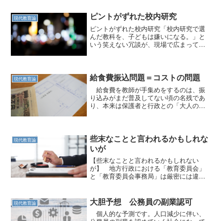
ピントがずれた校内研究
現代教育論
ピントがずれた校内研究「校内研究で選
んだ教科を、子どもは嫌いになる。」と
いう笑えない冗談が、現場で広まってい
たことがある。算数を研究教科に選んだ
ら、子どもは算数が嫌いになるというこ
とだ。 研究授業でそれなりの結果を出
そうとして、いろいろと準...
給食費振込問題＝コストの問題
現代教育論
給食費を教師が手集めをするのは、振
り込みがまだ普及してない頃の名残であ
り、本来は保護者と行政との「大人の問
題」のはずです。
些末なことと言われるかもしれな
現代教育論
いが
【些末なことと言われるかもしれない
が】 地方行政における「教育委員会」
と「教育委員会事務局」は厳密には違
う。 多くの場合「教育委員会事務局」
のことを「教育委員会」と呼んでい
る。 学校現場にさまざまな文書が降り
大胆予想 公務員の副業認可
現代教育論
てくる、そのほとんどは「教育委員...
個人的な予測です。人口減少に伴い、