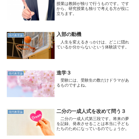
授業は教師が独りで行うものです。です
から、研究授業も独りで考える方が役に
立ちます。
入部の動機
現代教育論
人生を変えるきっかけは、どこに隠れ
ているか分からないという体験談です。
進学３
現代教育論
受験には、受験生の数だけドラマがあ
るものですよね。
二分の一成人式を改めて問う３
現代教育論
二分の一成人式第三段です。将来の夢
を記録、発表させることは本当に子ども
たちのためになっているのでしょうか。