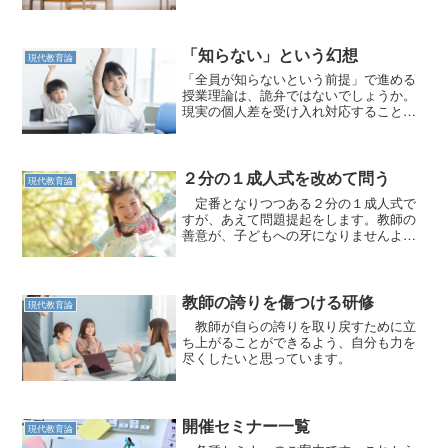
「知らない」という幻想
現代教育論
「全員が知らないという前提」で進める
授業理論は、詭弁ではないでしょうか。
現実の個人差を受け入れ対応することが
不可欠です。
２分の１成人式を改めて問う
現代教育論
定番となりつつある２分の１成人式で
すが、あえて問題提起をします。教師の
善意が、子どもへの牙になりませんよう
に。
教師の誇りを傷つける研修
現代教育論
教師が自らの誇りを取り戻すために立
ち上がることができるよう、自分も力を
尽くしたいと思っています。
開催セミナー一覧
現代教育論