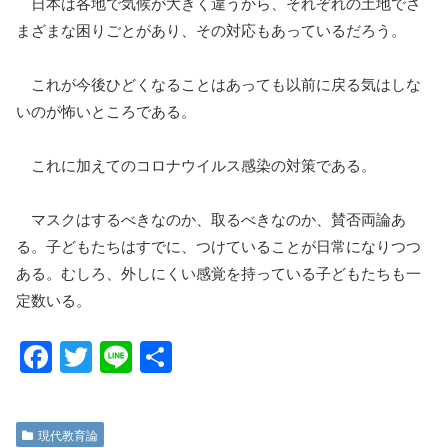
日本は各地で気候が大きく違うから、それぞれの土地でさ
まざまな困りごとがあり、その対応もあっているだろう。
これが今後ひどくなることはあっても以前に戻る気はしな
いのが怖いところである。
これに加えてのコロナウイルス感染の対策である。
マスクはするべきなのか、取るべきなのか、賛否両論あ
る。子どもたちはすでに、つけていることが日常になりつつ
ある。むしろ、外しにくい感覚を持っている子どもたちも一
定数いる。
F
T
Li
共
a
wi
n
有
c
tt
e
現代教育論