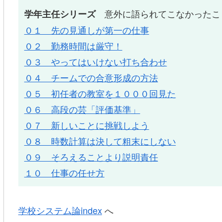
意外に語られてこなかったこ
学年主任シリーズ
０１ 先の見通しが第一の仕事
０２ 勤務時間は厳守！
０３ やってはいけない打ち合わせ
０４ チームでの合意形成の方法
０５ 初任者の教室を１０００回見た
０６ 高段の芸「評価基準」
０７ 新しいことに挑戦しよう
０８ 時数計算は決して粗末にしない
０９ そろえることより説明責任
１０ 仕事の任せ方
学校システム論index
へ