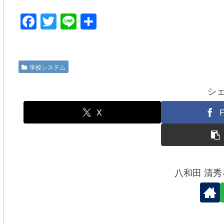
F
T
Li
共
a
wi
n
有
c
tt
e
e
er
学校システム
b
シ
o
o
X
F
k
八和田 清