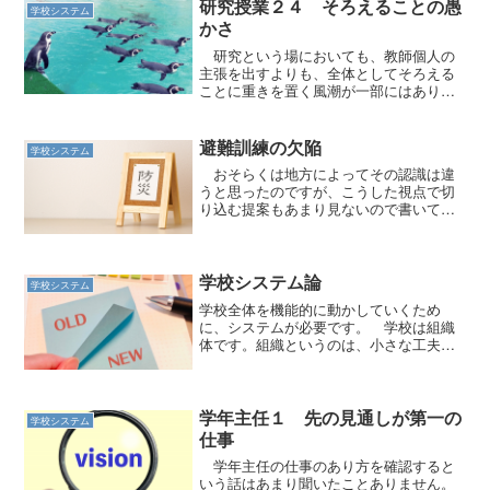
研究授業２４ そろえることの愚
学校システム
かさ
研究という場においても、教師個人の
主張を出すよりも、全体としてそろえる
ことに重きを置く風潮が一部にはありま
す。
避難訓練の欠陥
学校システム
おそらくは地方によってその認識は違
うと思ったのですが、こうした視点で切
り込む提案もあまり見ないので書いてみ
ました。
学校システム論
学校システム
学校全体を機能的に動かしていくため
に、システムが必要です。 学校は組織
体です。組織というのは、小さな工夫で
大きな成果を得ることが可能となりま
す。 反対に小さなミスのために、多く
の人が不利益を被る危険も同じようにあ
ります。 組織全体をどのよう...
学年主任１ 先の見通しが第一の
学校システム
仕事
学年主任の仕事のあり方を確認すると
いう話はあまり聞いたことありません。