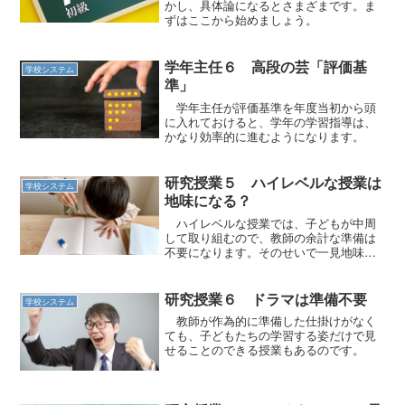
かし、具体論になるとさまざまです。ま
ずはここから始めましょう。
学年主任６ 高段の芸「評価基
学校システム
準」
学年主任が評価基準を年度当初から頭
に入れておけると、学年の学習指導は、
かなり効率的に進むようになります。
研究授業５ ハイレベルな授業は
学校システム
地味になる？
ハイレベルな授業では、子どもが中周
して取り組むので、教師の余計な準備は
不要になります。そのせいで一見地味に
見えます。
研究授業６ ドラマは準備不要
学校システム
教師が作為的に準備した仕掛けがなく
ても、子どもたちの学習する姿だけで見
せることのできる授業もあるのです。