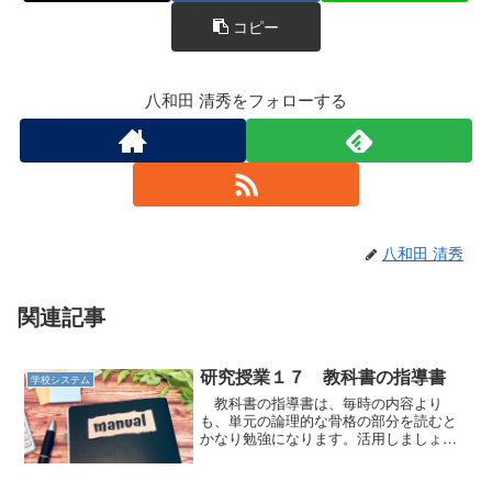
o
コピー
k
八和田 清秀をフォローする
八和田 清秀
関連記事
研究授業１７ 教科書の指導書
学校システム
教科書の指導書は、毎時の内容より
も、単元の論理的な骨格の部分を読むと
かなり勉強になります。活用しましょ
う。