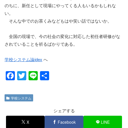
のちに、新任として現場にやってくる人もいるかもしれな
い。
そんな中でのお茶くみなどもはや笑い話ではないか。
全国の現場で、今の社会の変化に対応した初任者研修がな
されていることを祈るばかりである。
学校システム論idex
へ
F
T
Li
共
a
wi
n
有
c
tt
e
学校システム
e
er
b
シェアする
o
X
Facebook
LINE