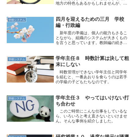
地方の特色もあるかもしれませんが、一
般論として提案です。
四月を迎えるための三月 学校
学校システム
編・行政編
新年度の準備は、個人の能力もさるこ
とながら、組織のシステムが大きくもの
を言うと思っています。教師編の続きで
す。
学年主任８ 時数計算は決して粗
学校システム
末にしない
時数管理ができない学年主任と同学年
を組むと、一番あおりを食らうのは若手
の学級の子どもたちなのです。
学年主任３ やってはいけない打
学校システム
ち合わせ
このご時世にこんな仕事をしているな
ら、いろいろと考え直さないといけませ
ん。そんな事例を紹介しました。
研究授業１０ 過度な掲示は誘導