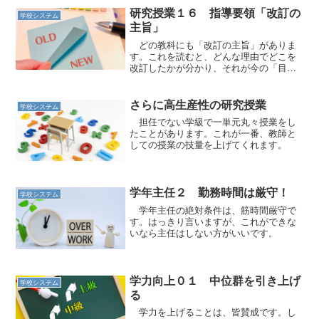
研究授業１６ 指導要領「改訂の
学校システム
主旨」
どの教科にも「改訂の主旨」がありま
す。これを読むと、どんな理由でどこを
改訂したかが分かり、それが今の「目
玉」なのです。
さらに高生産性の研究授業
学校システム
担任でない学級で一単元丸々授業をし
たことがあります。これが一番、教師と
しての授業の技量を上げてくれます。
学年主任２ 勤務時間は厳守！
学校システム
学年主任の絶対条件は、筋時間厳守で
す。はっきり言いますが、これができな
いなら主任はしない方がいいです。
学力向上０１ 中位群を引き上げ
学校システム
る
学力を上げることは、皆賛成です。し